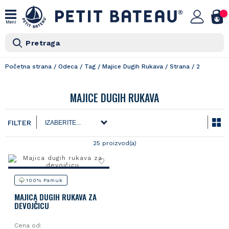
Meni
Pretraga
Početna strana
/
Odeca
/
Tag
/
Majice Dugih Rukava
/
Strana
/
2
MAJICE DUGIH RUKAVA
FILTER
25 proizvod(a)
100% Pamuk
MAJICA DUGIH RUKAVA ZA
DEVOJČICU
Cena od: