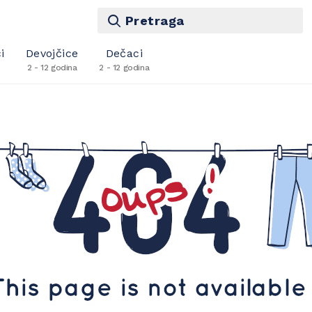
Pretraga
i
Devojčice
Dečaci
2 - 12 godina
2 - 12 godina