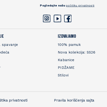
Pogledajte našu
politiku privatnosti
JE
IZDVAJAMO
 spavanje
100% pamuk
odeća
Nova kolekcija: SS26
Kabanice
r
PIDŽAME
Stilovi
itika privatnosti
Pravila korišćenja sajta