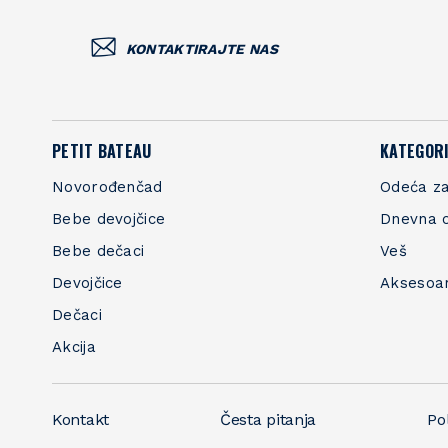
KONTAKTIRAJTE NAS
PETIT BATEAU
KATEGORI
Novorođenčad
Odeća za
Bebe devojčice
Dnevna 
Bebe dečaci
Veš
Devojčice
Aksesoa
Dečaci
Akcija
Kontakt
Česta pitanja
Pol