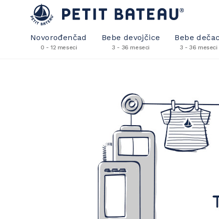
Novorođenčad
Bebe devojčice
Bebe dečac
0 - 12 meseci
3 - 36 meseci
3 - 36 meseci