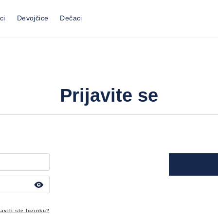
ci
Devojčice
Dečaci
Prijavite se
avili ste lozinku?