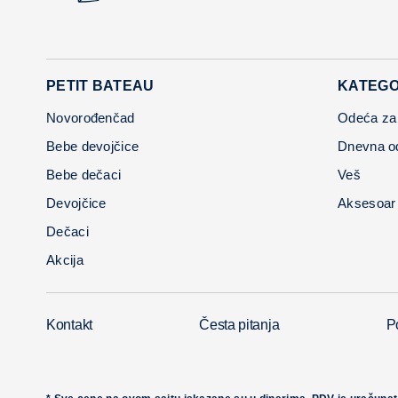
PETIT BATEAU
KATEGO
Novorođenčad
Odeća za
Bebe devojčice
Dnevna o
Bebe dečaci
Veš
Devojčice
Aksesoar
Dečaci
Akcija
Kontakt
Česta pitanja
Po