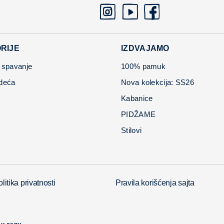
RIJE
IZDVAJAMO
 spavanje
100% pamuk
deća
Nova kolekcija: SS26
Kabanice
PIDŽAME
Stilovi
litika privatnosti
Pravila korišćenja sajta