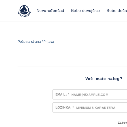
Novorođenčad
Bebe devojčice
Bebe deča
Početna strana
/
Prijava
Već imate nalog?
EMAIL: *
LOZINKA: *
Zabor