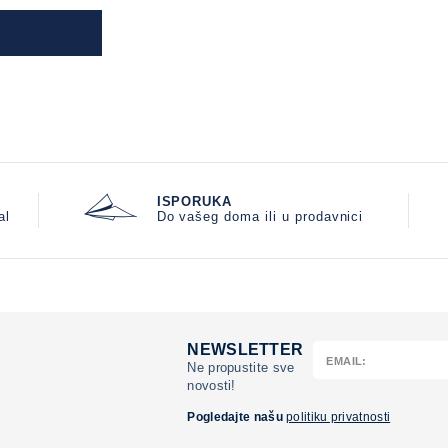
ISPORUKA
al
Do vašeg doma ili u prodavnici
NEWSLETTER
Ne propustite sve
novosti!
Pogledajte našu
politiku privatnosti