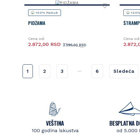
100% Pamuk
100%
PIDŽAMA
ŠTRAMP
Cena od:
Cena od:
2.872,00 RSD
2.872,
3.590,00 RSD
...
1
2
3
6
Sledeća
VEŠTINA
BESPLATNA D
100 godina iskustva
od 5.000