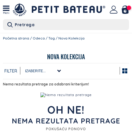
Meni
Pretraga
Početna strana
/
Odeca
/
Tag
/
Nova Kolekcija
NOVA KOLEKCIJA
FILTER
Nema rezultata pretrage za odabrani kriterijum!
OH NE!
NEMA REZULTATA PRETRAGE
POKUŠAĆU PONOVO