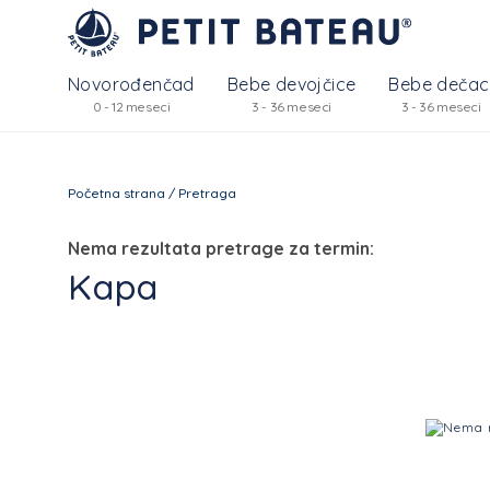
Novorođenčad
Bebe devojčice
Bebe dečac
0 - 12 meseci
3 - 36 meseci
3 - 36 meseci
Početna strana
/
Pretraga
Nema rezultata pretrage za termin:
Kapa