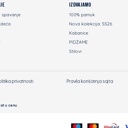
JE
IZDVAJAMO
 spavanje
100% pamuk
odeća
Nova kolekcija: SS26
Kabanice
r
PIDŽAME
Stilovi
olitika privatnosti
Pravila korišćenja sajta
at u cenu.