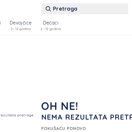
Pretraga
i
Devojčice
Dečaci
2 - 12 godina
2 - 12 godina
OH NE!
NEMA REZULTATA PRET
POKUŠAĆU PONOVO