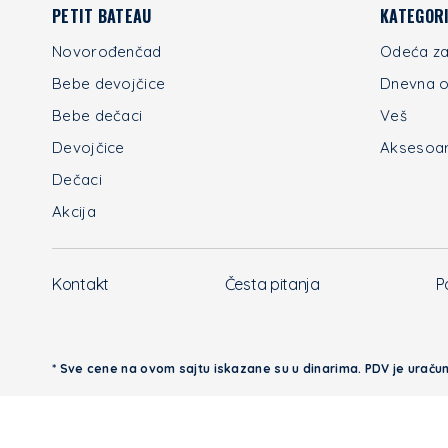
PETIT BATEAU
KATEGORI
Novorođenčad
Odeća za
Bebe devojčice
Dnevna 
Bebe dečaci
Veš
Devojčice
Aksesoa
Dečaci
Akcija
Kontakt
Česta pitanja
P
* Sve cene na ovom sajtu iskazane su u dinarima. PDV je uračun