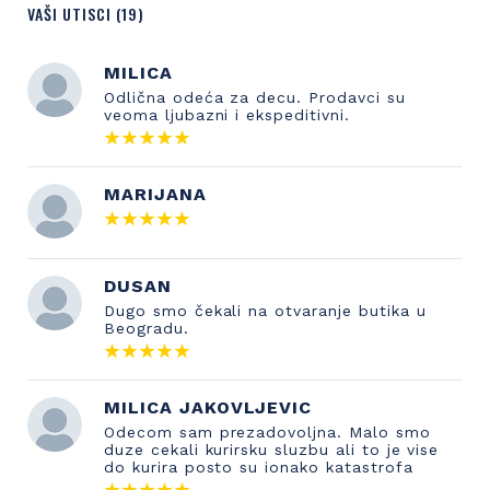
VAŠI UTISCI (19)
MILICA
Odlična odeća za decu. Prodavci su
veoma ljubazni i ekspeditivni.
MARIJANA
DUSAN
Dugo smo čekali na otvaranje butika u
Beogradu.
MILICA JAKOVLJEVIC
Odecom sam prezadovoljna. Malo smo
duze cekali kurirsku sluzbu ali to je vise
do kurira posto su ionako katastrofa