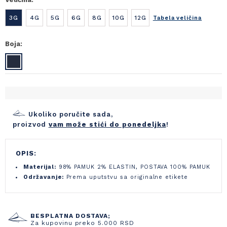
3G
4G
5G
6G
8G
10G
12G
Tabela veličina
Boja:
Ukoliko poručite sada,
proizvod
vam može stići do ponedeljka
!
OPIS:
Materijal:
98% PAMUK 2% ELASTIN, POSTAVA 100% PAMUK
Održavanje:
Prema uputstvu sa originalne etikete
BESPLATNA DOSTAVA;
Za kupovinu preko 5.000 RSD