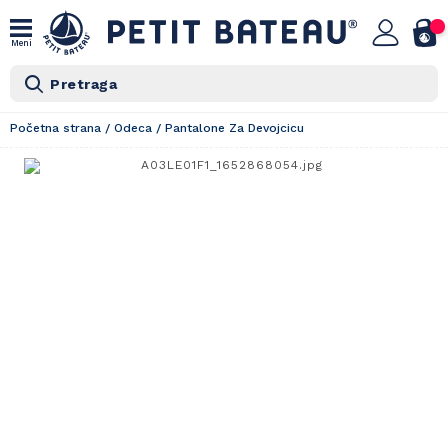
Meni
Pretraga
Početna strana
/
Odeca
/
Pantalone Za Devojcicu