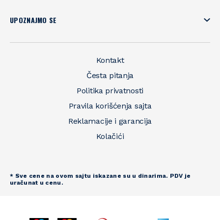
UPOZNAJMO SE
Kontakt
Česta pitanja
Politika privatnosti
Pravila korišćenja sajta
Reklamacije i garancija
Kolačići
* Sve cene na ovom sajtu iskazane su u dinarima. PDV je
uračunat u cenu.