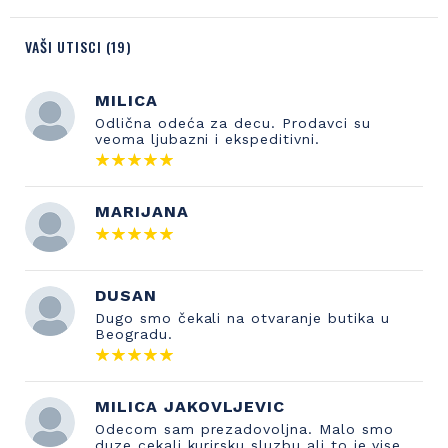
VAŠI UTISCI (19)
MILICA
Odlična odeća za decu. Prodavci su
veoma ljubazni i ekspeditivni.
MARIJANA
DUSAN
Dugo smo čekali na otvaranje butika u
Beogradu.
MILICA JAKOVLJEVIC
Odecom sam prezadovoljna. Malo smo
duze cekali kurirsku sluzbu ali to je vise