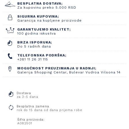
BESPLATNA DOSTAVA;
Za kupovinu preko 5.000 RSD
SIGURNA KUPOVINA;
Garancija na kupljene proizvode
GARANTUJEMO KVALITET;
100 godina iskustva
BRZA ISPORUKA;
Do 5 radnih dana
TELEFONSKA PODRŠKA;
+381 11 26 31 115
MOGUĆNOST PREUZIMANJA U RADNJI;
Galerija Shopping Centar, Bulevar Vudroa Vilsona 14
Dostava
za 3-5 dana
Besplatna zamena
rok do 15 dana od dana prijema robe
Šifra proizvoda:
A082501