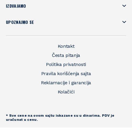
IZDVAJAMO
UPOZNAJMO SE
Kontakt
Česta pitanja
Politika privatnosti
Pravila korišćenja sajta
Reklamacije i garancija
Kolačići
* Sve cene na ovom sajtu iskazane su u dinarima. PDV je
uračunat u cenu.