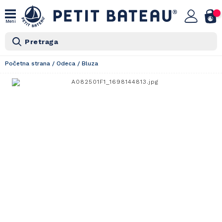
Meni
Pretraga
Početna strana
/
Odeca
/
Bluza