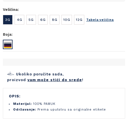
Veličina:
3G
4G
5G
6G
8G
10G
12G
Tabela veličina
Boja:
Ukoliko poručite sada,
proizvod
vam može stići do srede
!
OPIS:
Materijal:
100% PAMUK
Održavanje:
Prema uputstvu sa originalne etikete