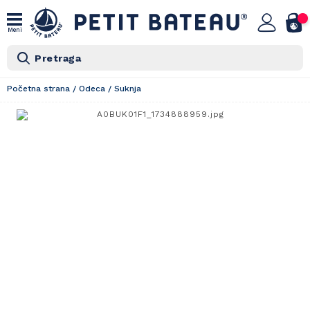
Meni
Pretraga
Početna strana
/
Odeca
/
Suknja