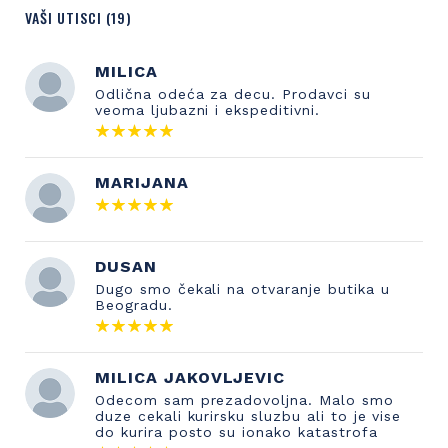
VAŠI UTISCI (19)
MILICA
Odlična odeća za decu. Prodavci su
veoma ljubazni i ekspeditivni.
MARIJANA
DUSAN
Dugo smo čekali na otvaranje butika u
Beogradu.
MILICA JAKOVLJEVIC
Odecom sam prezadovoljna. Malo smo
duze cekali kurirsku sluzbu ali to je vise
do kurira posto su ionako katastrofa