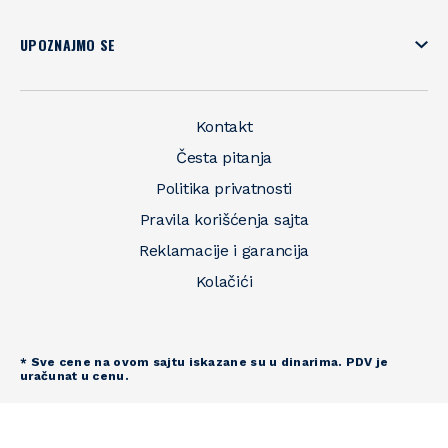
UPOZNAJMO SE
Kontakt
Česta pitanja
Politika privatnosti
Pravila korišćenja sajta
Reklamacije i garancija
Kolačići
* Sve cene na ovom sajtu iskazane su u dinarima. PDV je
uračunat u cenu.