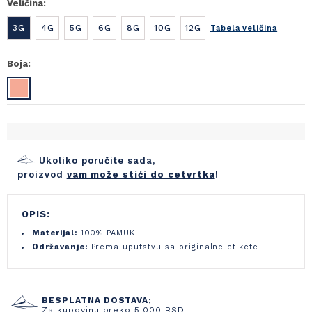
Veličina:
3G
4G
5G
6G
8G
10G
12G
Tabela veličina
Boja:
Ukoliko poručite sada,
proizvod
vam može stići do cetvrtka
!
OPIS:
Materijal:
100% PAMUK
Održavanje:
Prema uputstvu sa originalne etikete
BESPLATNA DOSTAVA;
Za kupovinu preko 5.000 RSD