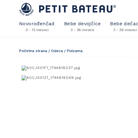
Novorođenčad
Bebe devojčice
Bebe dečac
0 - 12 meseci
3 - 36 meseci
3 - 36 meseci
Početna strana
/
Odeca
/
Pidzama