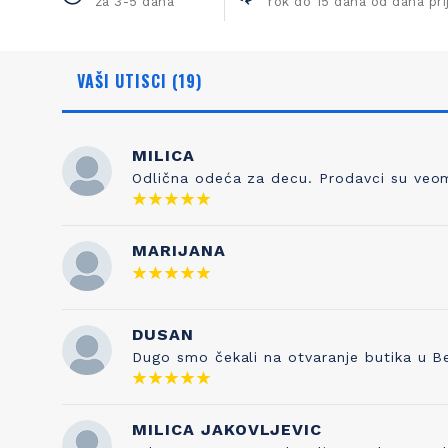
za 3-5 dana
rok do 15 dana od dana pr
VAŠI UTISCI (19)
MILICA
Odlična odeća za decu. Prodavci su veoma
NAŠA ISTORIJA
ZNANJE
MARIJANA
Otkud ime Petit Bateau? To nema nikakve
Kada sami
veze sa čarapama, prvobitnim poslom
pravilo je 
Pierrea Valtona kada je osnovao kompaniju
DUSAN
testira
1893. Sve je počelo od njegovog sina
kvaliteta s
Dugo smo čekali na otvaranje butika u B
Etiennea, koji je izumeo gaće 1918. godine, a
je naša tr
inspirisan je francuskom vrtićkom
pesmicom „Maman les p'tits bateauk“ koju
je njegova supruga pevala njihovoj deci. I
MILICA JAKOVLJEVIC
tako su brend i ova pesmica postale