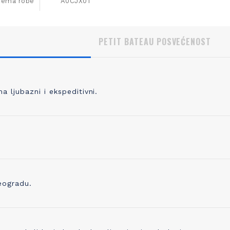
ijema robe
A0CJX01
PETIT BATEAU POSVEĆENOST
 ljubazni i ekspeditivni.
, KVALITETNO PLETENJE
IZBOR ODGOVORNOG P
 pletete 98% svoje odeće, prvo
Pored prepoznatljivog kvaliteta 
odabrati kvalitetno predivo koje je
trudimo se i da proizvedemo o
no, praćeno merama kontrole
ostavlja i najmanji trag ugljenika
ve do kraja proizvodne linije. Zato
Već koristimo organsko platno 
eogradu.
ikotaža mekana, ali čvrsta i traje
sada ugrađujemo i drugo prediv
godinama!
ono napravljeno od recikliranih 