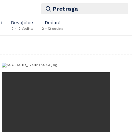
Pretraga
i
Devojčice
Dečaci
2 - 12 godina
2 - 12 godina