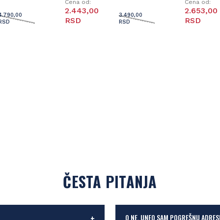
Cena od:
Cena od:
2.443,00
2.653,00
4.790,00
3.490,00
RSD
RSD
RSD
RSD
ČESTA PITANJA
O NE, UNEO SAM POGREŠNU ADRES