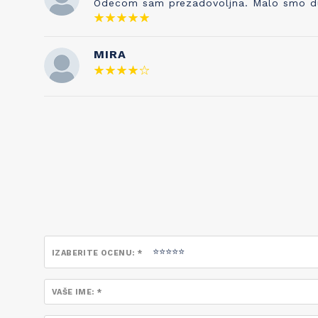
Odecom sam prezadovoljna. Malo smo duze 
neraskidivo povezane!
MIRA
IZABERITE OCENU: *
VAŠE IME: *