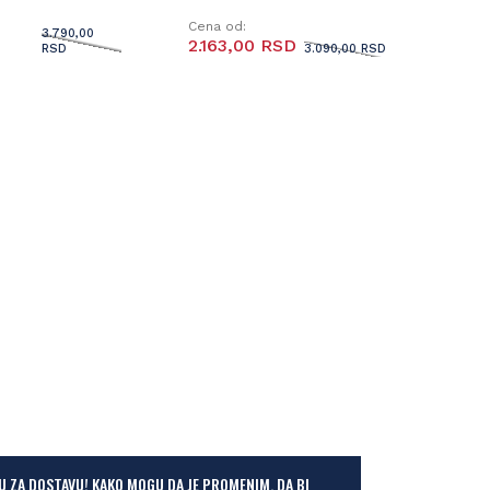
Cena od:
3.790,00
2.163,00 RSD
RSD
3.090,00 RSD
U ZA DOSTAVU! KAKO MOGU DA JE PROMENIM, DA BI