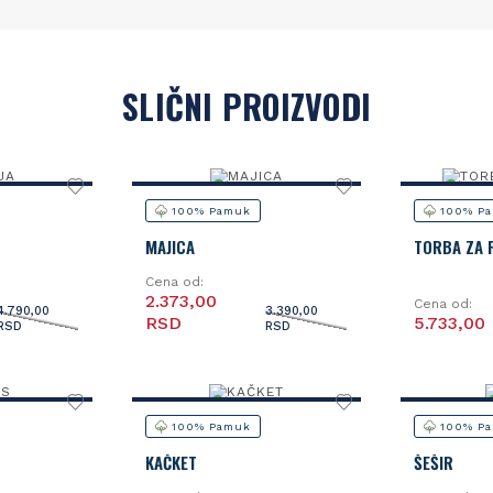
SLIČNI PROIZVODI
100% Pamuk
100% P
MAJICA
TORBA ZA 
Cena od:
2.373,00
Cena od:
4.790,00
3.390,00
RSD
5.733,00
RSD
RSD
100% Pamuk
100% P
KAČKET
ŠEŠIR