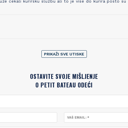
cekali kurirsku sluzbu ali to je vise do kurira posto su
PRIKAŽI SVE UTISKE
OSTAVITE SVOJE MIŠLJENJE
O PETIT BATEAU ODEĆI
VAŠ EMAIL: *