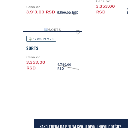
Cena od:
3.353,00
Cena od:
3.913,00 RSD
RSD
5.590,00 RSD
100% Pamuk
ŠORTS
Cena od:
3.353,00
4.790,00
RSD
RSD
KAKO TREBA DA PEREM SVOJU DIVNU NOVU ODEĆU?