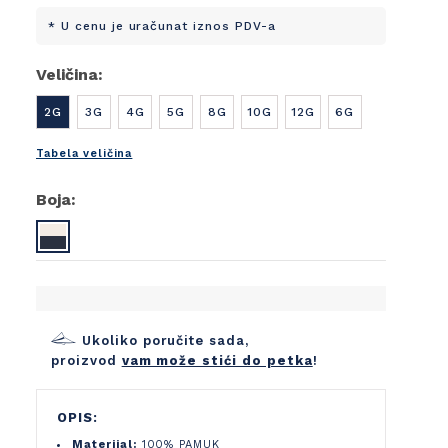
* U cenu je uračunat iznos PDV-a
Veličina:
2G
3G
4G
5G
8G
10G
12G
6G
Tabela veličina
Boja:
Ukoliko poručite sada,
proizvod
vam može stići do petka
!
OPIS:
Materijal:
100% PAMUK