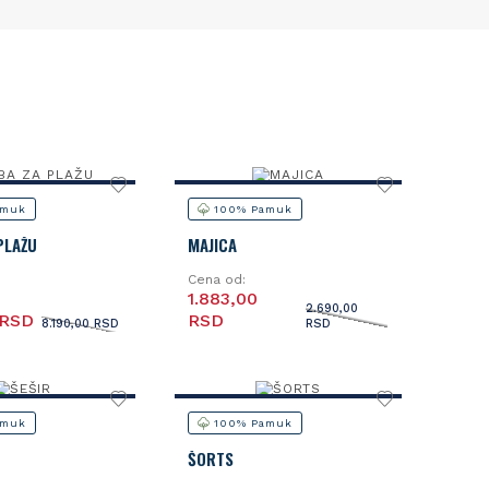
amuk
100% Pamuk
PLAŽU
MAJICA
Cena od:
1.883,00
2.690,00
 RSD
RSD
8.190,00 RSD
RSD
amuk
100% Pamuk
ŠORTS