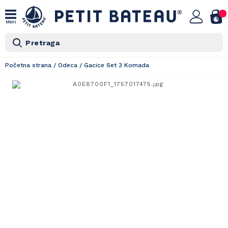
Meni
Pretraga
Početna strana
/
Odeca
/
Gacice Set 3 Komada