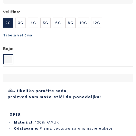
Veličina:
2G
3G
4G
5G
6G
8G
10G
12G
Tabela veličina
Boja:
Ukoliko poručite sada,
proizvod
vam može stići do ponedeljka
!
OPIS:
Materijal:
100% PAMUK
Održavanje:
Prema uputstvu sa originalne etikete