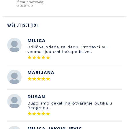
Šifra proizvoda:
A0E8700
VAŠI UTISCI (19)
MILICA
Odlična odeća za decu. Prodavci su
veoma ljubazni i ekspeditivni.
MARIJANA
DUSAN
Dugo smo čekali na otvaranje butika u
Beogradu.
MILICA JAKOVLJEVIC