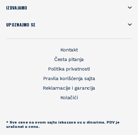
IZDVAJAMO
UPOZNAJMO SE
Kontakt
Česta pitanja
Politika privatnosti
Pravila korišćenja sajta
Reklamacije i garancija
Kolačići
* Sve cene na ovom sajtu iskazane su u dinarima. PDV je
uračunat u cenu.