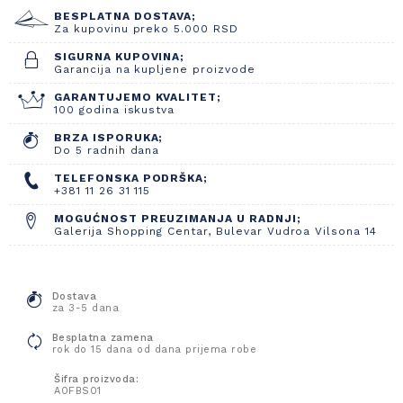
BESPLATNA DOSTAVA;
Za kupovinu preko 5.000 RSD
SIGURNA KUPOVINA;
Garancija na kupljene proizvode
GARANTUJEMO KVALITET;
100 godina iskustva
BRZA ISPORUKA;
Do 5 radnih dana
TELEFONSKA PODRŠKA;
+381 11 26 31 115
MOGUĆNOST PREUZIMANJA U RADNJI;
Galerija Shopping Centar, Bulevar Vudroa Vilsona 14
Dostava
za 3-5 dana
Besplatna zamena
rok do 15 dana od dana prijema robe
Šifra proizvoda:
A0FBS01