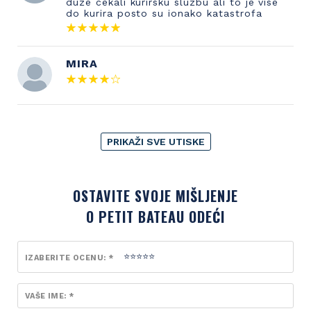
duze cekali kurirsku sluzbu ali to je vise
do kurira posto su ionako katastrofa
MIRA
PRIKAŽI SVE UTISKE
OSTAVITE SVOJE MIŠLJENJE
O PETIT BATEAU ODEĆI
IZABERITE OCENU: *
VAŠE IME: *