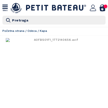
Meni
Pretraga
Početna strana
/
Odeca
/
Kapa