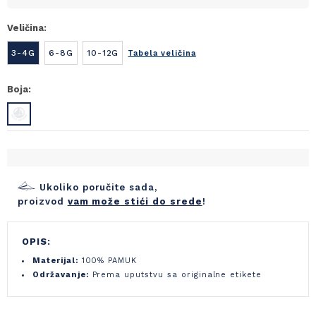
Veličina:
3-4G
6-8G
10-12G
Tabela veličina
Boja:
Ukoliko poručite sada,
proizvod
vam može stići do srede
!
OPIS:
Materijal:
100% PAMUK
Održavanje:
Prema uputstvu sa originalne etikete