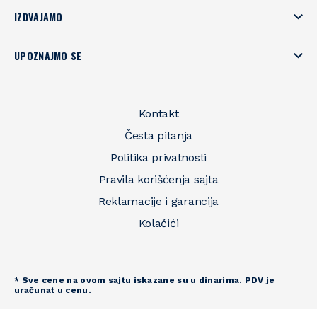
IZDVAJAMO
UPOZNAJMO SE
Kontakt
Česta pitanja
Politika privatnosti
Pravila korišćenja sajta
Reklamacije i garancija
Kolačići
* Sve cene na ovom sajtu iskazane su u dinarima. PDV je
uračunat u cenu.