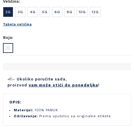
Veličina:
2G
3G
4G
5G
6G
8G
10G
12G
Tabela veličina
Boja:
Ukoliko poručite sada,
proizvod
vam može stići do ponedeljka
!
OPIS:
Materijal:
100% PAMUK
Održavanje:
Prema uputstvu sa originalne etikete