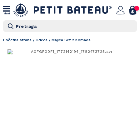
Meni
Pretraga
Početna strana
/
Odeca
/
Majica Set 2 Komada