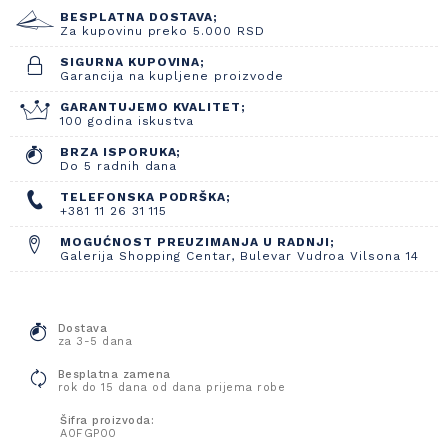
BESPLATNA DOSTAVA;
Za kupovinu preko 5.000 RSD
SIGURNA KUPOVINA;
Garancija na kupljene proizvode
GARANTUJEMO KVALITET;
100 godina iskustva
BRZA ISPORUKA;
Do 5 radnih dana
TELEFONSKA PODRŠKA;
+381 11 26 31 115
MOGUĆNOST PREUZIMANJA U RADNJI;
Galerija Shopping Centar, Bulevar Vudroa Vilsona 14
Dostava
za 3-5 dana
Besplatna zamena
rok do 15 dana od dana prijema robe
Šifra proizvoda:
A0FGP00