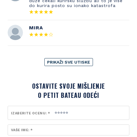
duze cekali kurirsku sluzbu ali to je vise
do kurira posto su ionako katastrofa
MIRA
PRIKAŽI SVE UTISKE
OSTAVITE SVOJE MIŠLJENJE
O PETIT BATEAU ODEĆI
IZABERITE OCENU: *
VAŠE IME: *