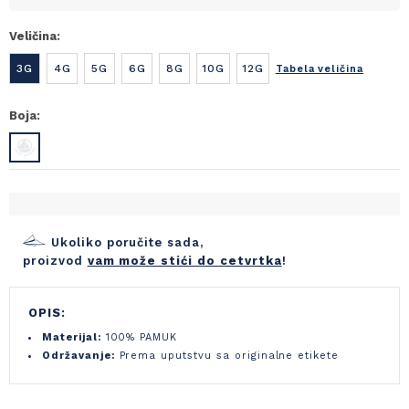
Veličina:
3G
4G
5G
6G
8G
10G
12G
Tabela veličina
Boja:
Ukoliko poručite sada,
proizvod
vam može stići do cetvrtka
!
OPIS:
Materijal:
100% PAMUK
Održavanje:
Prema uputstvu sa originalne etikete