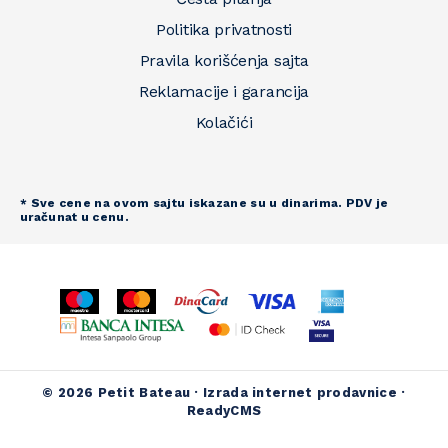
Politika privatnosti
Pravila korišćenja sajta
Reklamacije i garancija
Kolačići
* Sve cene na ovom sajtu iskazane su u dinarima. PDV je
uračunat u cenu.
© 2026 Petit Bateau ·
Izrada internet prodavnice
·
ReadyCMS