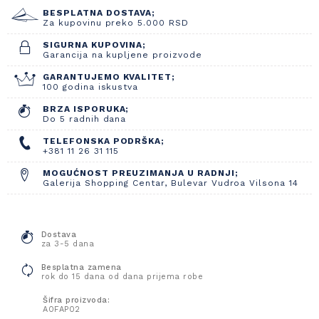
BESPLATNA DOSTAVA;
Za kupovinu preko 5.000 RSD
SIGURNA KUPOVINA;
Garancija na kupljene proizvode
GARANTUJEMO KVALITET;
100 godina iskustva
BRZA ISPORUKA;
Do 5 radnih dana
TELEFONSKA PODRŠKA;
+381 11 26 31 115
MOGUĆNOST PREUZIMANJA U RADNJI;
Galerija Shopping Centar, Bulevar Vudroa Vilsona 14
Dostava
za 3-5 dana
Besplatna zamena
rok do 15 dana od dana prijema robe
Šifra proizvoda:
A0FAP02