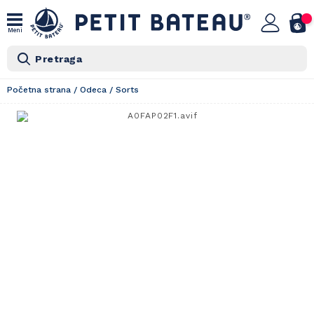
Meni
Pretraga
Početna strana
/
Odeca
/
Sorts