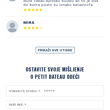
duze cekali kurirsku sluzbu ali to je vise
do kurira posto su ionako katastrofa
MIRA
PRIKAŽI SVE UTISKE
OSTAVITE SVOJE MIŠLJENJE
O PETIT BATEAU ODEĆI
IZABERITE OCENU: *
VAŠE IME: *