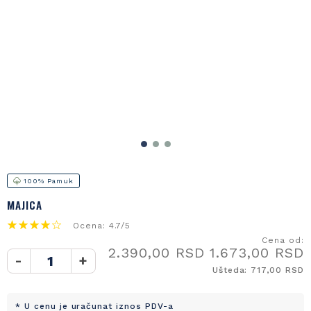
100% Pamuk
MAJICA
Ocena: 4.7/5
Cena od:
2.390,00 RSD
1.673,00 RSD
-
+
Ušteda: 717,00 RSD
* U cenu je uračunat iznos PDV-a