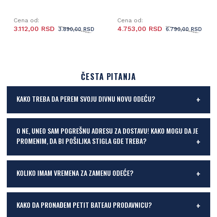
Cena od:
Cena od:
3.112,00 RSD
4.753,00 RSD
3.890,00 RSD
6.790,00 RSD
ČESTA PITANJA
KAKO TREBA DA PEREM SVOJU DIVNU NOVU ODEĆU?
O NE, UNEO SAM POGREŠNU ADRESU ZA DOSTAVU! KAKO MOGU DA JE
PROMENIM, DA BI POŠILJKA STIGLA GDE TREBA?
KOLIKO IMAM VREMENA ZA ZAMENU ODEĆE?
KAKO DA PRONAĐEM PETIT BATEAU PRODAVNICU?