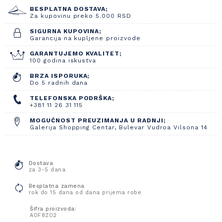
BESPLATNA DOSTAVA;
Za kupovinu preko 5.000 RSD
SIGURNA KUPOVINA;
Garancija na kupljene proizvode
GARANTUJEMO KVALITET;
100 godina iskustva
BRZA ISPORUKA;
Do 5 radnih dana
TELEFONSKA PODRŠKA;
+381 11 26 31 115
MOGUĆNOST PREUZIMANJA U RADNJI;
Galerija Shopping Centar, Bulevar Vudroa Vilsona 14
Dostava
za 3-5 dana
Besplatna zamena
rok do 15 dana od dana prijema robe
Šifra proizvoda:
A0F8Z02