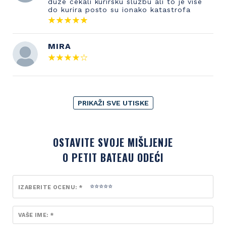
duze cekali kurirsku sluzbu ali to je vise
do kurira posto su ionako katastrofa
MIRA
PRIKAŽI SVE UTISKE
OSTAVITE SVOJE MIŠLJENJE
O PETIT BATEAU ODEĆI
IZABERITE OCENU: *
VAŠE IME: *