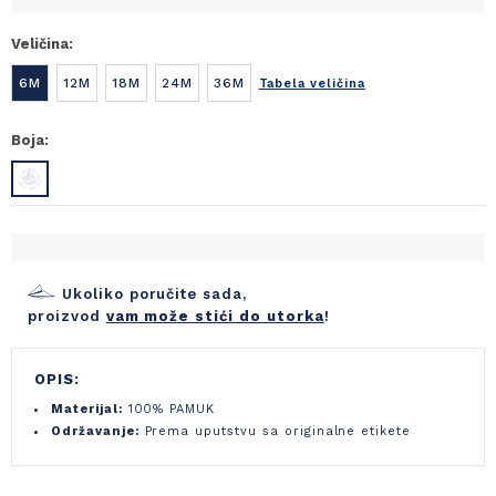
Veličina:
6M
12M
18M
24M
36M
Tabela veličina
Boja:
Ukoliko poručite sada,
proizvod
vam može stići do utorka
!
OPIS:
Materijal:
100% PAMUK
Održavanje:
Prema uputstvu sa originalne etikete