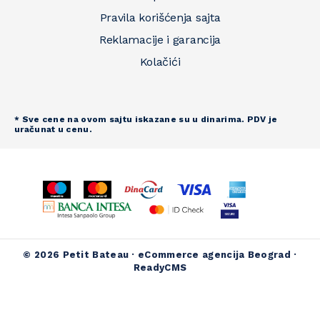
Pravila korišćenja sajta
Reklamacije i garancija
Kolačići
* Sve cene na ovom sajtu iskazane su u dinarima. PDV je
uračunat u cenu.
© 2026 Petit Bateau ·
eCommerce agencija Beograd
·
ReadyCMS