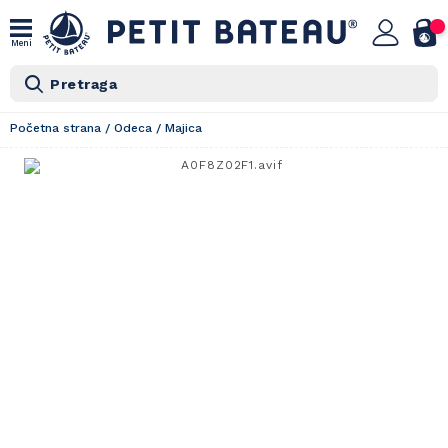
Meni
Pretraga
Početna strana
/
Odeca
/
Majica