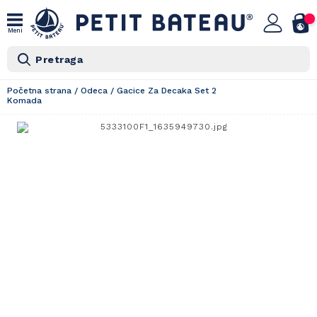
Meni
Pretraga
Početna strana
/
Odeca
/
Gacice Za Decaka Set 2
Komada