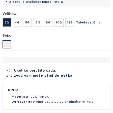
* U cenu je uračunat iznos PDV-a
Veličina:
3G
4G
5G
6G
8G
10G
12G
Tabela veličina
Boja:
Ukoliko poručite sada,
proizvod
vam može stići do petka
!
OPIS:
Materijal:
100% PAMUK
Održavanje:
Prema uputstvu sa originalne etikete