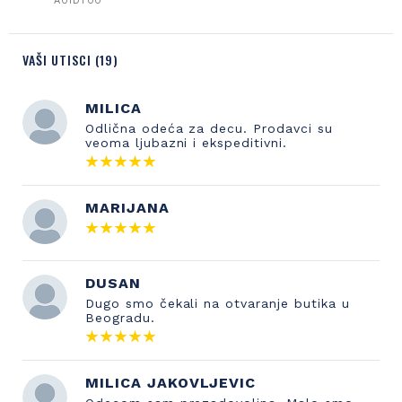
A01DT00
VAŠI UTISCI (19)
MILICA
Odlična odeća za decu. Prodavci su
veoma ljubazni i ekspeditivni.
MARIJANA
DUSAN
Dugo smo čekali na otvaranje butika u
Beogradu.
MILICA JAKOVLJEVIC