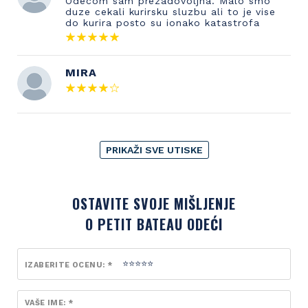
Odecom sam prezadovoljna. Malo smo
duze cekali kurirsku sluzbu ali to je vise
do kurira posto su ionako katastrofa
MIRA
PRIKAŽI SVE UTISKE
OSTAVITE SVOJE MIŠLJENJE
O PETIT BATEAU ODEĆI
IZABERITE OCENU: *
VAŠE IME: *