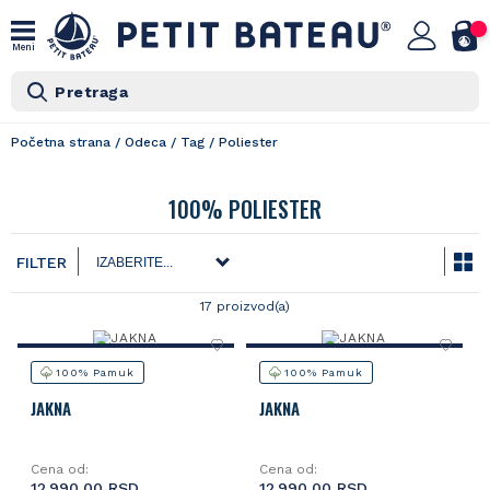
Meni
Pretraga
Početna strana
/
Odeca
/
Tag
/
Poliester
100% POLIESTER
FILTER
17 proizvod(a)
100% Pamuk
100% Pamuk
JAKNA
JAKNA
Cena od:
Cena od:
12.990,00 RSD
12.990,00 RSD