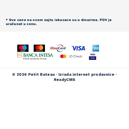
* Sve cene na ovom sajtu iskazane su u dinarima. PDV je
uračunat u cenu.
© 2026 Petit Bateau ·
Izrada internet prodavnice
·
ReadyCMS