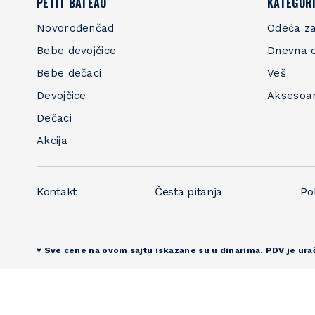
PETIT BATEAU
KATEGORI
Novorođenčad
Odeća za
Bebe devojčice
Dnevna 
Bebe dečaci
Veš
Devojčice
Aksesoa
Dečaci
Akcija
Kontakt
Česta pitanja
Pol
* Sve cene na ovom sajtu iskazane su u dinarima. PDV je ura