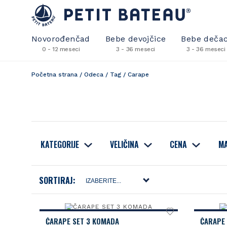
Novorođenčad
Bebe devojčice
Bebe dečac
0 - 12 meseci
3 - 36 meseci
3 - 36 meseci
Početna strana
/
Odeca
/
Tag
/
Carape
KATEGORIJE
VELIČINA
CENA
MA
SORTIRAJ:
ČARAPE SET 3 KOMADA
ČARAPE