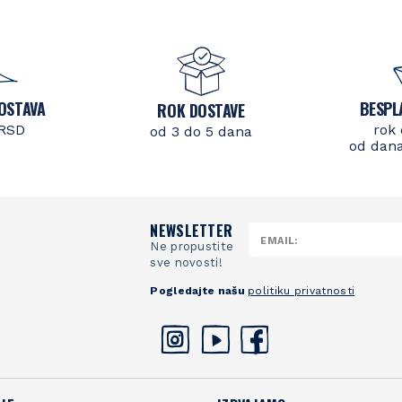
OSTAVA
BESPL
ROK DOSTAVE
 RSD
rok 
od 3 do 5 dana
od dana
NEWSLETTER
Ne propustite
sve novosti!
Pogledajte našu
politiku privatnosti