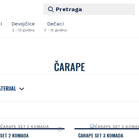
Pretraga
i
Devojčice
Dečaci
2 - 12 godina
2 - 12 godina
ČARAPE
TERIJAL
 SET 2 KOMADA
ČARAPE SET 3 KOMADA