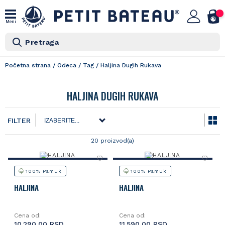
Meni
Pretraga
Početna strana
/
Odeca
/
Tag
/
Haljina Dugih Rukava
HALJINA DUGIH RUKAVA
FILTER
20 proizvod(a)
100% Pamuk
100% Pamuk
HALJINA
HALJINA
Cena od:
Cena od:
10.290,00 RSD
11.590,00 RSD