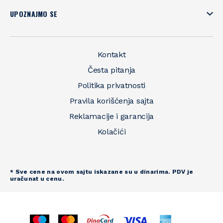
UPOZNAJMO SE
Kontakt
Česta pitanja
Politika privatnosti
Pravila korišćenja sajta
Reklamacije i garancija
Kolačići
* Sve cene na ovom sajtu iskazane su u dinarima. PDV je
uračunat u cenu.