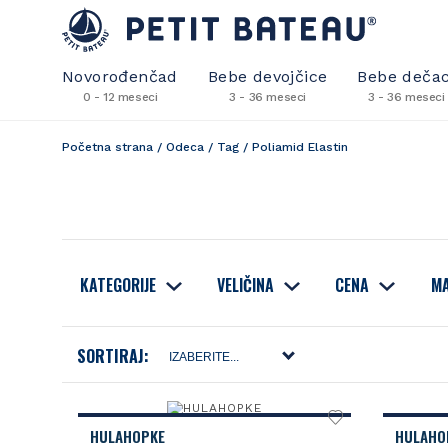
Novorođenčad
Bebe devojčice
Bebe dečac
0 - 12 meseci
3 - 36 meseci
3 - 36 meseci
Početna strana
/
Odeca
/
Tag
/
Poliamid Elastin
KATEGORIJE
VELIČINA
CENA
MA
SORTIRAJ:
HULAHOPKE
HULAHO