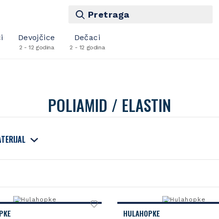
Pretraga
i
Devojčice
Dečaci
2 - 12 godina
2 - 12 godina
POLIAMID / ELASTIN
TERIJAL
PKE
HULAHOPKE