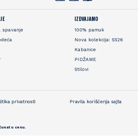
JE
IZDVAJAMO
 spavanje
100% pamuk
odeća
Nova kolekcija: SS26
Kabanice
r
PIDŽAME
Stilovi
itika privatnosti
Pravila korišćenja sajta
čunat u cenu.