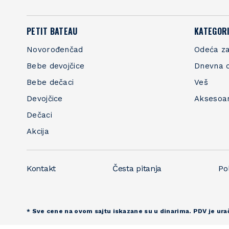
PETIT BATEAU
KATEGORI
Novorođenčad
Odeća za
Bebe devojčice
Dnevna 
Bebe dečaci
Veš
Devojčice
Aksesoa
Dečaci
Akcija
Kontakt
Česta pitanja
Pol
* Sve cene na ovom sajtu iskazane su u dinarima. PDV je ura