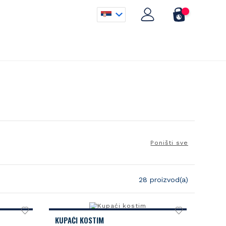
Poništi sve
28 proizvod(a)
KUPAĆI KOSTIM