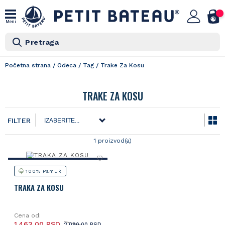
Meni
Pretraga
Početna strana
/
Odeca
/
Tag
/
Trake Za Kosu
TRAKE ZA KOSU
FILTER
1 proizvod(a)
100% Pamuk
TRAKA ZA KOSU
Cena od:
1.463,00 RSD
2.090,00 RSD