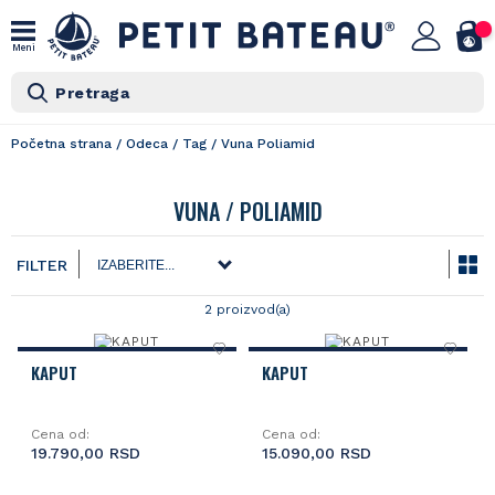
Meni
Pretraga
Početna strana
/
Odeca
/
Tag
/
Vuna Poliamid
VUNA / POLIAMID
FILTER
2 proizvod(a)
KAPUT
KAPUT
Cena od:
Cena od:
19.790,00 RSD
15.090,00 RSD