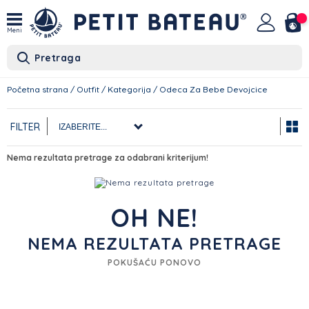
Meni
Pretraga
Početna strana
/
Outfit
/
Kategorija
/
Odeca Za Bebe Devojcice
FILTER
Nema rezultata pretrage za odabrani kriterijum!
OH NE!
NEMA REZULTATA PRETRAGE
POKUŠAĆU PONOVO