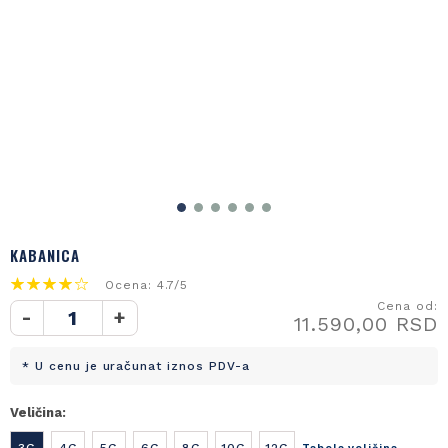
KABANICA
Ocena: 4.7/5
Cena od:
-
+
11.590,00 RSD
* U cenu je uračunat iznos PDV-a
Veličina:
3G
4G
5G
6G
8G
10G
12G