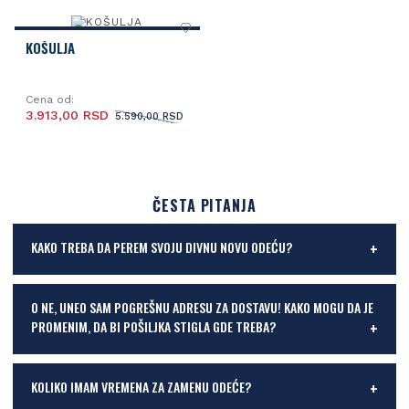
KOŠULJA
Cena od:
3.913,00 RSD
5.590,00 RSD
ČESTA PITANJA
KAKO TREBA DA PEREM SVOJU DIVNU NOVU ODEĆU?
O NE, UNEO SAM POGREŠNU ADRESU ZA DOSTAVU! KAKO MOGU DA JE
PROMENIM, DA BI POŠILJKA STIGLA GDE TREBA?
KOLIKO IMAM VREMENA ZA ZAMENU ODEĆE?