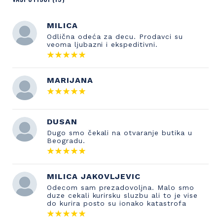
MILICA
Odlična odeća za decu. Prodavci su
veoma ljubazni i ekspeditivni.
MARIJANA
DUSAN
Dugo smo čekali na otvaranje butika u
Beogradu.
MILICA JAKOVLJEVIC
Odecom sam prezadovoljna. Malo smo
duze cekali kurirsku sluzbu ali to je vise
do kurira posto su ionako katastrofa