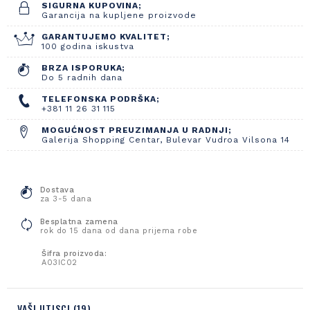
SIGURNA KUPOVINA;
Garancija na kupljene proizvode
GARANTUJEMO KVALITET;
100 godina iskustva
BRZA ISPORUKA;
Do 5 radnih dana
TELEFONSKA PODRŠKA;
+381 11 26 31 115
MOGUĆNOST PREUZIMANJA U RADNJI;
Galerija Shopping Centar, Bulevar Vudroa Vilsona 14
Dostava
za 3-5 dana
Besplatna zamena
rok do 15 dana od dana prijema robe
Šifra proizvoda:
A03IC02
VAŠI UTISCI (19)