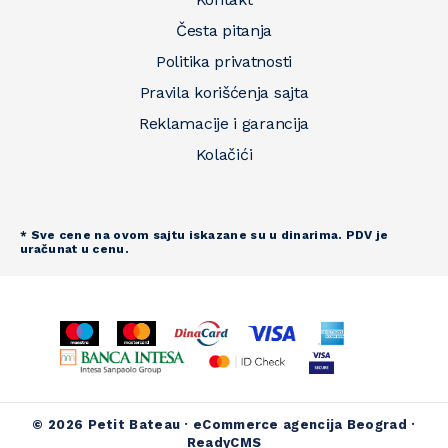
Česta pitanja
Politika privatnosti
Pravila korišćenja sajta
Reklamacije i garancija
Kolačići
* Sve cene na ovom sajtu iskazane su u dinarima. PDV je
uračunat u cenu.
© 2026 Petit Bateau ·
eCommerce agencija Beograd
·
ReadyCMS