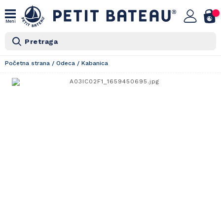
Meni
Pretraga
Početna strana
/
Odeca
/
Kabanica