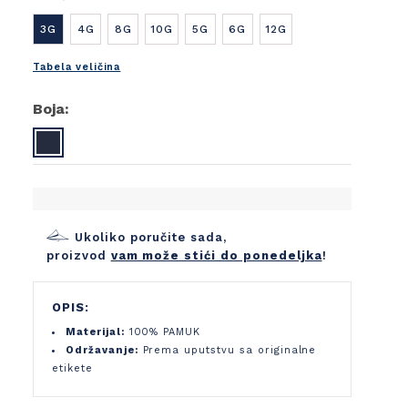
3G
4G
8G
10G
5G
6G
12G
Tabela veličina
Boja:
Ukoliko poručite sada,
proizvod
vam može stići do ponedeljka
!
OPIS:
Materijal:
100% PAMUK
Održavanje:
Prema uputstvu sa originalne
etikete