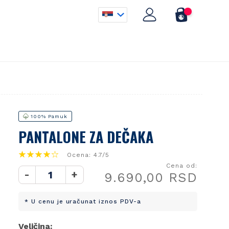
100% Pamuk
PANTALONE ZA DEČAKA
Ocena: 4.7/5
Cena od:
-
+
9.690,00 RSD
* U cenu je uračunat iznos PDV-a
Veličina: