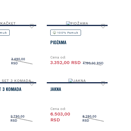
amuk
100% Pamuk
PIDŽAMA
Cena od:
3.490,00
3.352,00 RSD
RSD
4.190,00 RSD
T 3 KOMADA
JAKNA
Cena od:
6.503,00
2.790,00
9.290,00
RSD
RSD
RSD