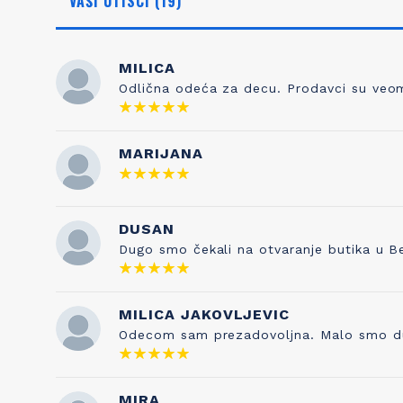
VAŠI UTISCI (19)
MILICA
Odlična odeća za decu. Prodavci su veoma
NAŠA ISTORIJA
ZNANJE
MARIJANA
Otkud ime Petit Bateau? To nema nikakve
Kada sami
veze sa čarapama, prvobitnim poslom
pravilo je 
Pierrea Valtona kada je osnovao kompaniju
DUSAN
testira
1893. Sve je počelo od njegovog sina
kvaliteta s
Dugo smo čekali na otvaranje butika u B
Etiennea, koji je izumeo gaće 1918. godine, a
je naša tr
inspirisan je francuskom vrtićkom
pesmicom „Maman les p'tits bateauk“ koju
je njegova supruga pevala njihovoj deci. I
MILICA JAKOVLJEVIC
tako su brend i ova pesmica postale
Odecom sam prezadovoljna. Malo smo duze 
neraskidivo povezane!
MIRA