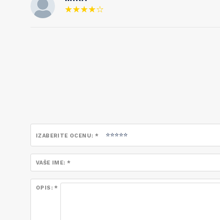
IZABERITE OCENU: *
VAŠE IME: *
OPIS: *