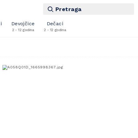
Pretraga
i
Devojčice
Dečaci
2 - 12 godina
2 - 12 godina