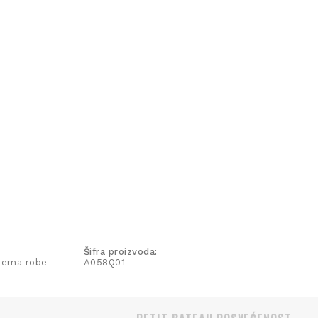
Šifra proizvoda:
ijema robe
A058Q01