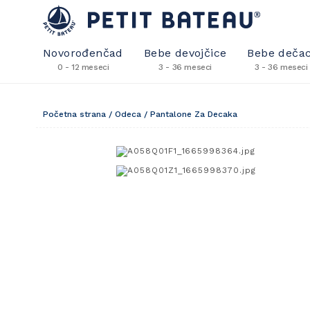
Novorođenčad
Bebe devojčice
Bebe dečac
0 - 12 meseci
3 - 36 meseci
3 - 36 meseci
Početna strana
/
Odeca
/
Pantalone Za Decaka