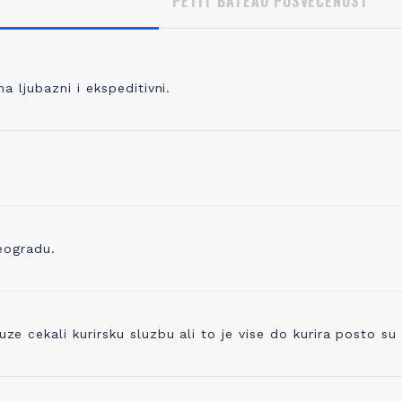
PETIT BATEAU POSVEĆENOST
 ljubazni i ekspeditivni.
, KVALITETNO PLETENJE
IZBOR ODGOVORNOG P
 pletete 98% svoje odeće, prvo
Pored prepoznatljivog kvaliteta 
odabrati kvalitetno predivo koje je
trudimo se i da proizvedemo o
no, praćeno merama kontrole
ostavlja i najmanji trag ugljenika
ve do kraja proizvodne linije. Zato
Već koristimo organsko platno 
eogradu.
ikotaža mekana, ali čvrsta i traje
sada ugrađujemo i drugo prediv
godinama!
ono napravljeno od recikliranih 
cekali kurirsku sluzbu ali to je vise do kurira posto su