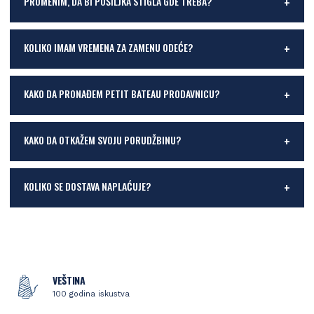
PROMENIM, DA BI POŠILJKA STIGLA GDE TREBA?
KOLIKO IMAM VREMENA ZA ZAMENU ODEĆE?
KAKO DA PRONAĐEM PETIT BATEAU PRODAVNICU?
KAKO DA OTKAŽEM SVOJU PORUDŽBINU?
KOLIKO SE DOSTAVA NAPLAĆUJE?
VEŠTINA
100 godina iskustva