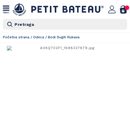
Meni
Pretraga
Početna strana
/
Odeca
/
Bodi Dugih Rukava