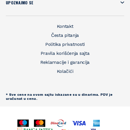
UPOZNAJMO SE
Kontakt
Česta pitanja
Politika privatnosti
Pravila korišćenja sajta
Reklamacije i garancija
Kolačići
* Sve cene na ovom sajtu iskazane su u dinarima. PDV je
uračunat u cenu.