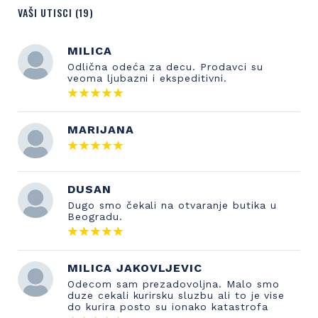
VAŠI UTISCI (19)
MILICA
Odlična odeća za decu. Prodavci su
veoma ljubazni i ekspeditivni.
MARIJANA
DUSAN
Dugo smo čekali na otvaranje butika u
Beogradu.
MILICA JAKOVLJEVIC
Odecom sam prezadovoljna. Malo smo
duze cekali kurirsku sluzbu ali to je vise
do kurira posto su ionako katastrofa