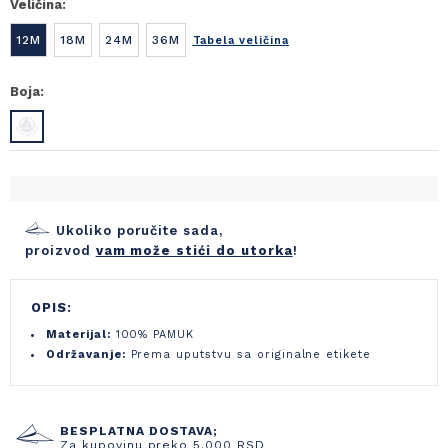
Veličina:
12M
18M
24M
36M
Tabela veličina
Boja:
Ukoliko poručite sada,
proizvod
vam može stići do utorka
!
OPIS:
Materijal:
100% PAMUK
Održavanje:
Prema uputstvu sa originalne etikete
BESPLATNA DOSTAVA;
Za kupovinu preko 5.000 RSD