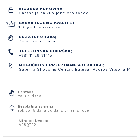
SIGURNA KUPOVINA;
Garancija na kupljene proizvode
GARANTUJEMO KVALITET;
100 godina iskustva
BRZA ISPORUKA;
Do 5 radnih dana
TELEFONSKA PODRŠKA;
+381 11 26 31 115
MOGUĆNOST PREUZIMANJA U RADNJI;
Galerija Shopping Centar, Bulevar Vudroa Vilsona 14
Dostava
za 3-5 dana
Besplatna zamena
rok do 15 dana od dana prijema robe
Šifra proizvoda:
A08Q702