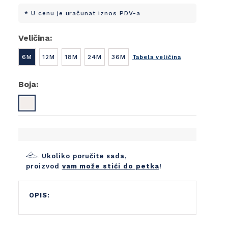
* U cenu je uračunat iznos PDV-a
Veličina:
6M
12M
18M
24M
36M
Tabela veličina
Boja:
Ukoliko poručite sada,
proizvod
vam može stići do petka
!
OPIS: