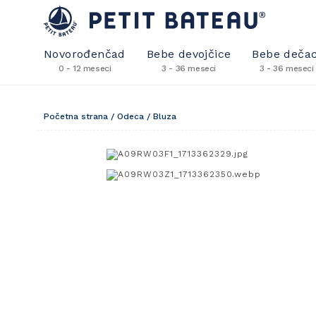
Novorođenčad
Bebe devojčice
Bebe dečac
0 - 12 meseci
3 - 36 meseci
3 - 36 meseci
Početna strana
/
Odeca
/
Bluza