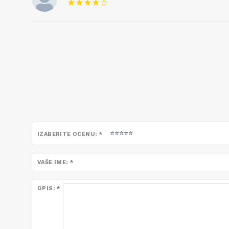
IZABERITE OCENU: *
VAŠE IME: *
OPIS: *