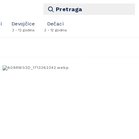
Pretraga
i
Devojčice
Dečaci
2 - 12 godina
2 - 12 godina