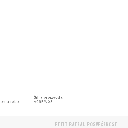
Šifra proizvoda:
ijema robe
A09RW03
PETIT BATEAU POSVEĆENOST