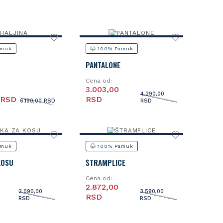
amuk
100% Pamuk
PANTALONE
Cena od:
3.003,00
4.290,00
 RSD
RSD
6.190,00 RSD
RSD
amuk
100% Pamuk
KOSU
ŠTRAMPLICE
Cena od:
2.872,00
2.090,00
3.590,00
RSD
RSD
RSD