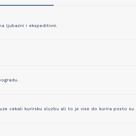
 ljubazni i ekspeditivni.
, KVALITETNO PLETENJE
IZBOR ODGOVORNOG P
 pletete 98% svoje odeće, prvo
Pored prepoznatljivog kvaliteta 
odabrati kvalitetno predivo koje je
trudimo se i da proizvedemo o
no, praćeno merama kontrole
ostavlja i najmanji trag ugljenika
ve do kraja proizvodne linije. Zato
Već koristimo organsko platno 
eogradu.
ikotaža mekana, ali čvrsta i traje
sada ugrađujemo i drugo prediv
godinama!
ono napravljeno od recikliranih 
cekali kurirsku sluzbu ali to je vise do kurira posto su