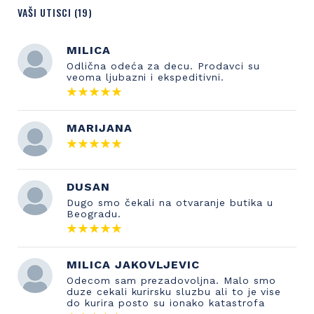
VAŠI UTISCI (19)
MILICA
Odlična odeća za decu. Prodavci su
veoma ljubazni i ekspeditivni.
MARIJANA
DUSAN
Dugo smo čekali na otvaranje butika u
Beogradu.
MILICA JAKOVLJEVIC
Odecom sam prezadovoljna. Malo smo
duze cekali kurirsku sluzbu ali to je vise
do kurira posto su ionako katastrofa