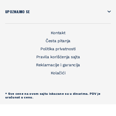
UPOZNAJMO SE
Kontakt
Česta pitanja
Politika privatnosti
Pravila korišćenja sajta
Reklamacije i garancija
Kolačići
* Sve cene na ovom sajtu iskazane su u dinarima. PDV je
uračunat u cenu.