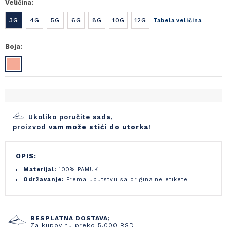
Veličina:
3G
4G
5G
6G
8G
10G
12G
Tabela veličina
Boja:
Ukoliko poručite sada,
proizvod
vam može stići do utorka
!
OPIS:
Materijal:
100% PAMUK
Održavanje:
Prema uputstvu sa originalne etikete
BESPLATNA DOSTAVA;
Za kupovinu preko 5.000 RSD