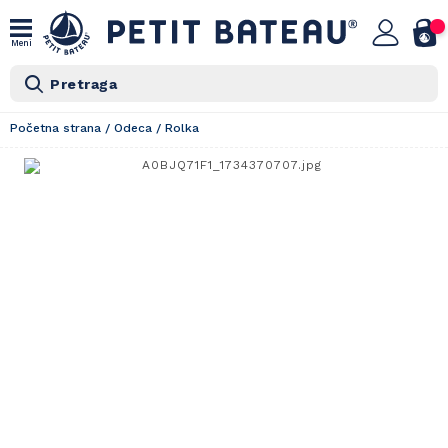
Meni
Pretraga
Početna strana
/
Odeca
/
Rolka