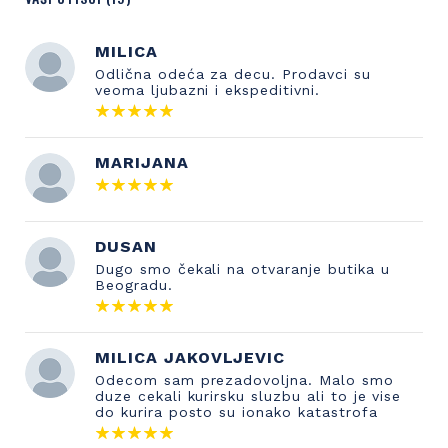
MILICA
Odlična odeća za decu. Prodavci su
veoma ljubazni i ekspeditivni.
MARIJANA
DUSAN
Dugo smo čekali na otvaranje butika u
Beogradu.
MILICA JAKOVLJEVIC
Odecom sam prezadovoljna. Malo smo
duze cekali kurirsku sluzbu ali to je vise
do kurira posto su ionako katastrofa