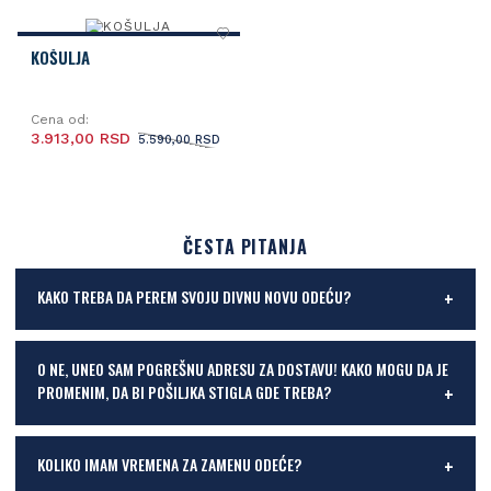
KOŠULJA
Cena od:
3.913,00 RSD
5.590,00 RSD
ČESTA PITANJA
KAKO TREBA DA PEREM SVOJU DIVNU NOVU ODEĆU?
O NE, UNEO SAM POGREŠNU ADRESU ZA DOSTAVU! KAKO MOGU DA JE
PROMENIM, DA BI POŠILJKA STIGLA GDE TREBA?
KOLIKO IMAM VREMENA ZA ZAMENU ODEĆE?