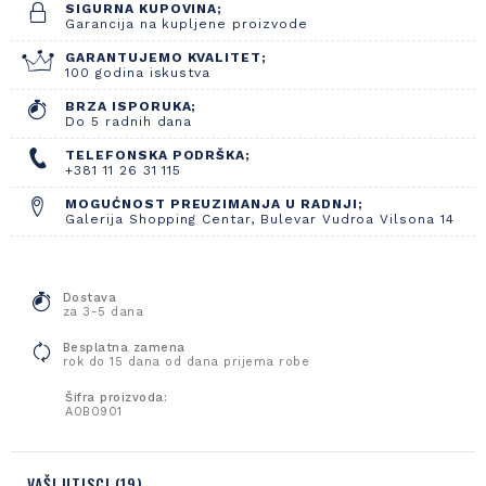
SIGURNA KUPOVINA;
Garancija na kupljene proizvode
GARANTUJEMO KVALITET;
100 godina iskustva
BRZA ISPORUKA;
Do 5 radnih dana
TELEFONSKA PODRŠKA;
+381 11 26 31 115
MOGUĆNOST PREUZIMANJA U RADNJI;
Galerija Shopping Centar, Bulevar Vudroa Vilsona 14
Dostava
za 3-5 dana
Besplatna zamena
rok do 15 dana od dana prijema robe
Šifra proizvoda:
A0B0901
VAŠI UTISCI (19)