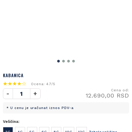
KABANICA
Ocena: 4.7/5
Cena od:
-
+
12.690,00 RSD
* U cenu je uračunat iznos PDV-a
Veličina:
3G
4G
5G
6G
8G
10G
12G