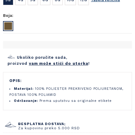
Tabela veličina
Boja:
Ukoliko poručite sada,
proizvod
vam može stići do utorka
!
OPIS:
Materijal:
100% POLIESTER PREKRIVENO POLIURETANOM,
POSTAVA 100% POLIAMID
Održavanje:
Prema uputstvu sa originalne etikete
BESPLATNA DOSTAVA;
Za kupovinu preko 5.000 RSD