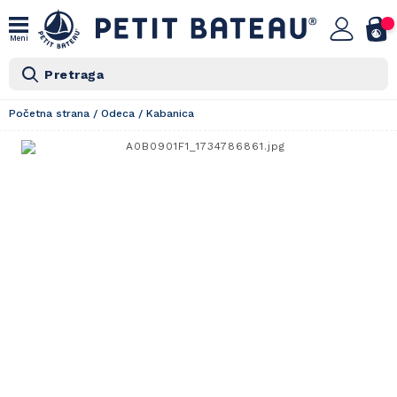
Meni
Pretraga
Početna strana
/
Odeca
/
Kabanica