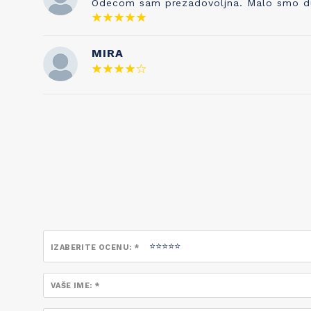
Odecom sam prezadovoljna. Malo smo duze 
neraskidivo povezane!
MIRA
IZABERITE OCENU: *
VAŠE IME: *