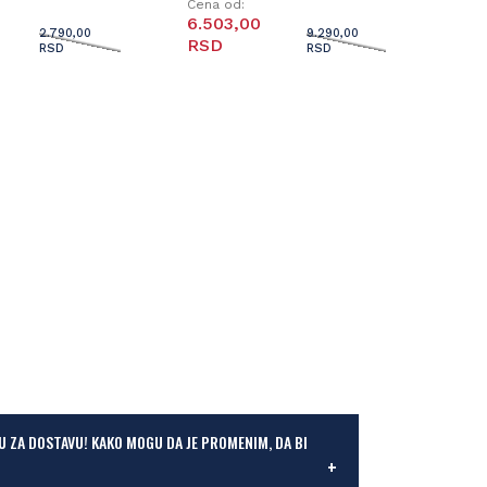
Cena od:
6.503,00
2.790,00
9.290,00
RSD
RSD
RSD
U ZA DOSTAVU! KAKO MOGU DA JE PROMENIM, DA BI