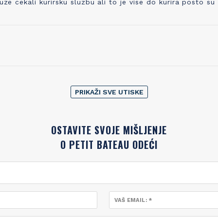
cekali kurirsku sluzbu ali to je vise do kurira posto su
PRIKAŽI SVE UTISKE
OSTAVITE SVOJE MIŠLJENJE
O PETIT BATEAU ODEĆI
VAŠ EMAIL: *