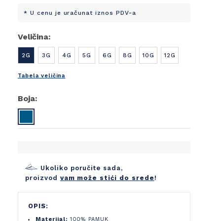
* U cenu je uračunat iznos PDV-a
Veličina:
2G
3G
4G
5G
6G
8G
10G
12G
Tabela veličina
Boja:
Ukoliko poručite sada,
proizvod
vam može stići do srede
!
OPIS:
Materijal:
100% PAMUK