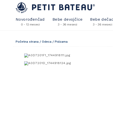
Novorođenčad
Bebe devojčice
Bebe dečac
0 - 12 meseci
3 - 36 meseci
3 - 36 meseci
Početna strana
/
Odeca
/
Pidzama