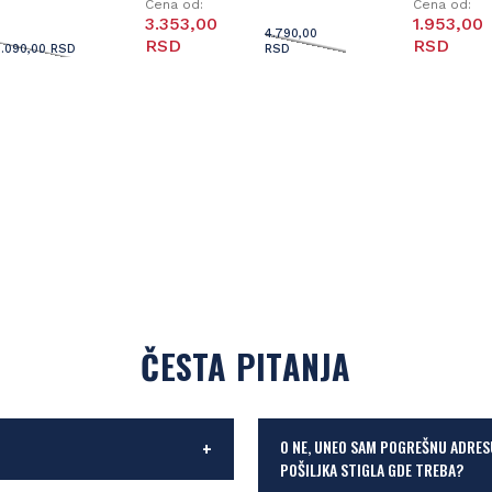
Cena od:
Cena od:
3.353,00
1.953,00
4.790,00
RSD
RSD
3.090,00 RSD
RSD
ČESTA PITANJA
O NE, UNEO SAM POGREŠNU ADRES
POŠILJKA STIGLA GDE TREBA?