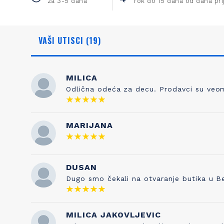
za 3-5 dana
rok do 15 dana od dana pr
VAŠI UTISCI (19)
MILICA
Odlična odeća za decu. Prodavci su veoma
NAŠA ISTORIJA
ZNANJE
MARIJANA
Otkud ime Petit Bateau? To nema nikakve
Kada sami
veze sa čarapama, prvobitnim poslom
pravilo je 
Pierrea Valtona kada je osnovao kompaniju
DUSAN
testira
1893. Sve je počelo od njegovog sina
kvaliteta s
Dugo smo čekali na otvaranje butika u B
Etiennea, koji je izumeo gaće 1918. godine, a
je naša tr
inspirisan je francuskom vrtićkom
pesmicom „Maman les p'tits bateauk“ koju
je njegova supruga pevala njihovoj deci. I
MILICA JAKOVLJEVIC
tako su brend i ova pesmica postale