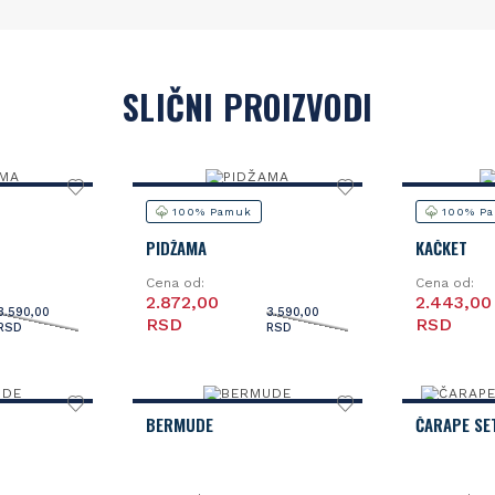
SLIČNI PROIZVODI
100% Pamuk
100% P
PIDŽAMA
KAČKET
Cena od:
Cena od:
2.872,00
2.443,00
3.590,00
3.590,00
RSD
RSD
RSD
RSD
BERMUDE
ČARAPE SE