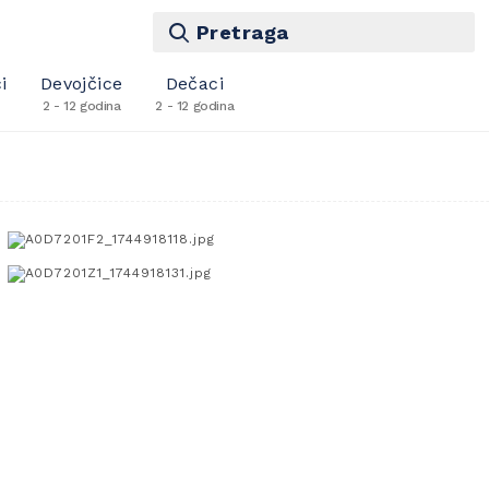
Pretraga
i
Devojčice
Dečaci
2 - 12 godina
2 - 12 godina