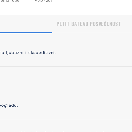
ijema robe
A0D7201
PETIT BATEAU POSVEĆENOST
 ljubazni i ekspeditivni.
, KVALITETNO PLETENJE
IZBOR ODGOVORNOG P
 pletete 98% svoje odeće, prvo
Pored prepoznatljivog kvaliteta 
odabrati kvalitetno predivo koje je
trudimo se i da proizvedemo o
no, praćeno merama kontrole
ostavlja i najmanji trag ugljenika
ve do kraja proizvodne linije. Zato
Već koristimo organsko platno 
eogradu.
ikotaža mekana, ali čvrsta i traje
sada ugrađujemo i drugo prediv
godinama!
ono napravljeno od recikliranih 