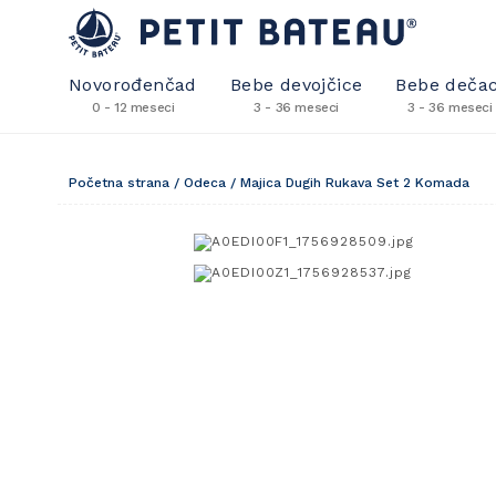
Novorođenčad
Bebe devojčice
Bebe dečac
0 - 12 meseci
3 - 36 meseci
3 - 36 meseci
Početna strana
/
Odeca
/
Majica Dugih Rukava Set 2 Komada