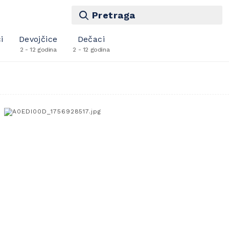
Pretraga
i
Devojčice
Dečaci
2 - 12 godina
2 - 12 godina