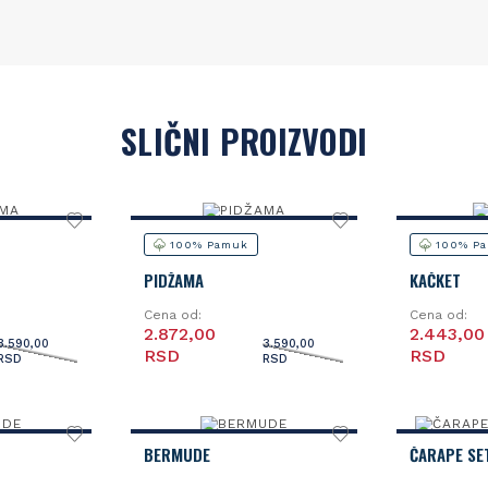
SLIČNI PROIZVODI
100% Pamuk
100% P
PIDŽAMA
KAČKET
Cena od:
Cena od:
2.872,00
2.443,00
3.590,00
3.590,00
RSD
RSD
RSD
RSD
BERMUDE
ČARAPE SE