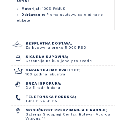
OPIS:
Materijal:
100% PAMUK
Održavanje:
Prema uputstvu sa originalne
etikete
BESPLATNA DOSTAVA;
Za kupovinu preko 5.000 RSD
SIGURNA KUPOVINA;
Garancija na kupljene proizvode
GARANTUJEMO KVALITET;
100 godina iskustva
BRZA ISPORUKA;
Do 5 radnih dana
TELEFONSKA PODRŠKA;
+381 11 26 31 115
MOGUĆNOST PREUZIMANJA U RADNJI;
Galerija Shopping Centar, Bulevar Vudroa
Vilsona 14