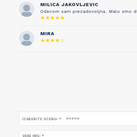
je njegova supruga pevala njihovoj deci. I
MILICA JAKOVLJEVIC
tako su brend i ova pesmica postale
Odecom sam prezadovoljna. Malo smo duze 
neraskidivo povezane!
MIRA
IZABERITE OCENU: *
VAŠE IME: *