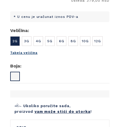
Ušteda: 379,00 RSD
* U cenu je uračunat iznos PDV-a
Veličina:
2G
3G
4G
5G
6G
8G
10G
12G
Tabela veličina
Boja:
Ukoliko poručite sada,
proizvod
vam može stići do utorka
!