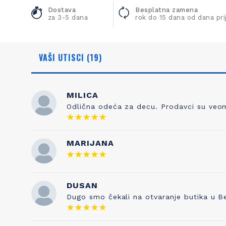
Dostava
Besplatna zamena
za 3-5 dana
rok do 15 dana od dana pr
VAŠI UTISCI (19)
MILICA
Odlična odeća za decu. Prodavci su veoma
NAŠA ISTORIJA
ZNANJE
MARIJANA
Otkud ime Petit Bateau? To nema nikakve
Kada sami
veze sa čarapama, prvobitnim poslom
pravilo je 
Pierrea Valtona kada je osnovao kompaniju
DUSAN
testira
1893. Sve je počelo od njegovog sina
kvaliteta s
Dugo smo čekali na otvaranje butika u B
Etiennea, koji je izumeo gaće 1918. godine, a
je naša tr
inspirisan je francuskom vrtićkom
pesmicom „Maman les p'tits bateauk“ koju