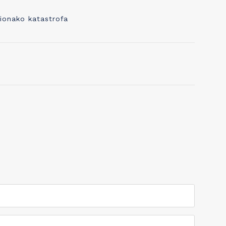
aktivnosti usmerene na razvijanje
kreativnosti dece ili čak beba.
 ionako katastrofa