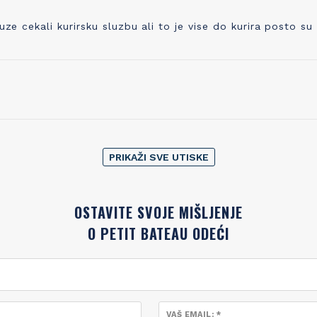
cekali kurirsku sluzbu ali to je vise do kurira posto su
PRIKAŽI SVE UTISKE
OSTAVITE SVOJE MIŠLJENJE
O PETIT BATEAU ODEĆI
VAŠ EMAIL: *