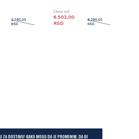
Cena od:
6.503,00
2.790,00
9.290,00
RSD
RSD
RSD
U ZA DOSTAVU! KAKO MOGU DA JE PROMENIM, DA BI