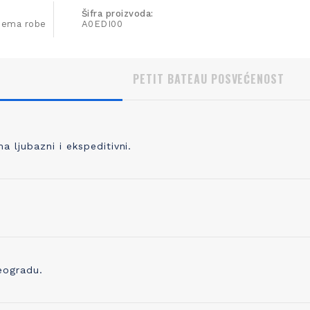
Šifra proizvoda:
ijema robe
A0EDI00
PETIT BATEAU POSVEĆENOST
 ljubazni i ekspeditivni.
, KVALITETNO PLETENJE
IZBOR ODGOVORNOG P
 pletete 98% svoje odeće, prvo
Pored prepoznatljivog kvaliteta 
odabrati kvalitetno predivo koje je
trudimo se i da proizvedemo o
no, praćeno merama kontrole
ostavlja i najmanji trag ugljenika
ve do kraja proizvodne linije. Zato
Već koristimo organsko platno 
eogradu.
ikotaža mekana, ali čvrsta i traje
sada ugrađujemo i drugo prediv
godinama!
ono napravljeno od recikliranih 