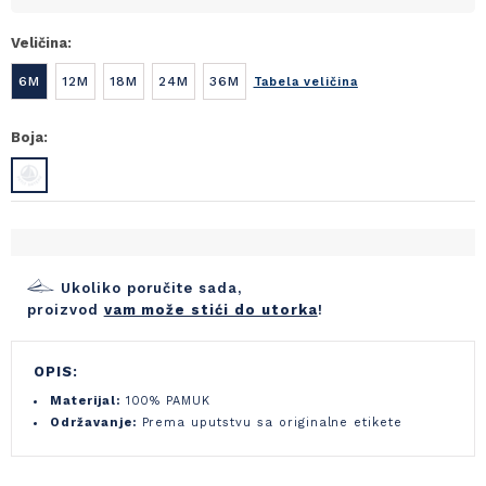
Veličina:
6M
12M
18M
24M
36M
Tabela veličina
Boja:
Ukoliko poručite sada,
proizvod
vam može stići do utorka
!
OPIS:
Materijal:
100% PAMUK
Održavanje:
Prema uputstvu sa originalne etikete