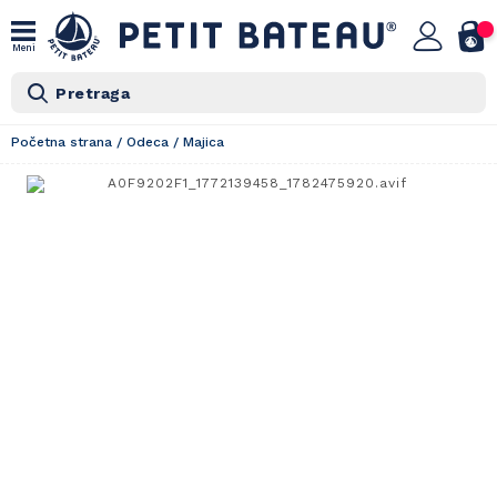
Meni
Pretraga
Početna strana
/
Odeca
/
Majica