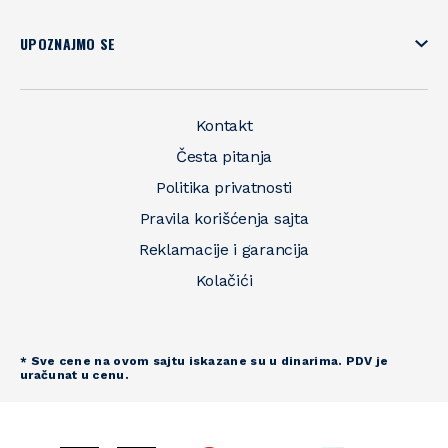
UPOZNAJMO SE
Kontakt
Česta pitanja
Politika privatnosti
Pravila korišćenja sajta
Reklamacije i garancija
Kolačići
* Sve cene na ovom sajtu iskazane su u dinarima. PDV je
uračunat u cenu.