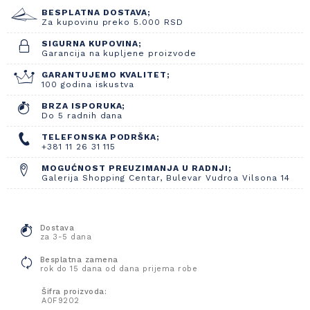
BESPLATNA DOSTAVA;
Za kupovinu preko 5.000 RSD
SIGURNA KUPOVINA;
Garancija na kupljene proizvode
GARANTUJEMO KVALITET;
100 godina iskustva
BRZA ISPORUKA;
Do 5 radnih dana
TELEFONSKA PODRŠKA;
+381 11 26 31 115
MOGUĆNOST PREUZIMANJA U RADNJI;
Galerija Shopping Centar, Bulevar Vudroa Vilsona 14
Dostava
za 3-5 dana
Besplatna zamena
rok do 15 dana od dana prijema robe
Šifra proizvoda:
A0F9202