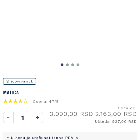
100% Pamuk
MAJICA
Ocena: 4.7/5
Cena od:
3.090,00 RSD
2.163,00 RSD
-
+
Ušteda: 927,00 RSD
* U cenu je uračunat iznos PDV-a