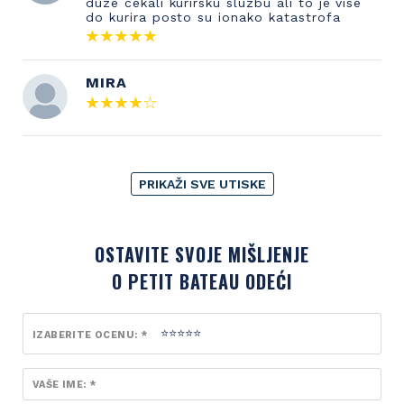
duze cekali kurirsku sluzbu ali to je vise
do kurira posto su ionako katastrofa
MIRA
PRIKAŽI SVE UTISKE
OSTAVITE SVOJE MIŠLJENJE
O PETIT BATEAU ODEĆI
IZABERITE OCENU: *
VAŠE IME: *