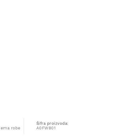
Šifra proizvoda:
ijema robe
A0FW801