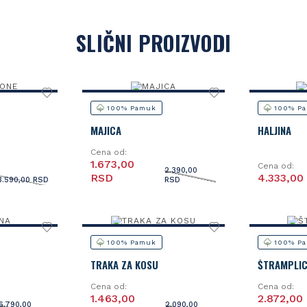
SLIČNI PROIZVODI
100% Pamuk
100% P
MAJICA
HALJINA
Cena od:
1.673,00
Cena od:
2.390,00
RSD
4.333,00
3.590,00 RSD
RSD
100% Pamuk
100% P
TRAKA ZA KOSU
ŠTRAMPLIC
Cena od:
Cena od:
1.463,00
2.872,00
6.790,00
2.090,00