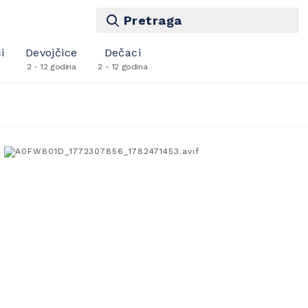
Pretraga
i
Devojčice
Dečaci
2 - 12 godina
2 - 12 godina