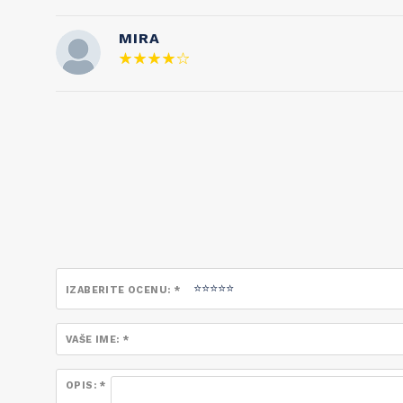
MIRA
IZABERITE OCENU: *
VAŠE IME: *
OPIS: *