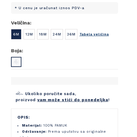
* U cenu je uračunat iznos PDV-a
Veličina:
6M
12M
18M
24M
36M
Tabela veličina
Boja:
Ukoliko poručite sada,
proizvod
vam može stići do ponedeljka
!
OPIS:
Materijal:
100% PAMUK
Održavanje:
Prema uputstvu sa originalne