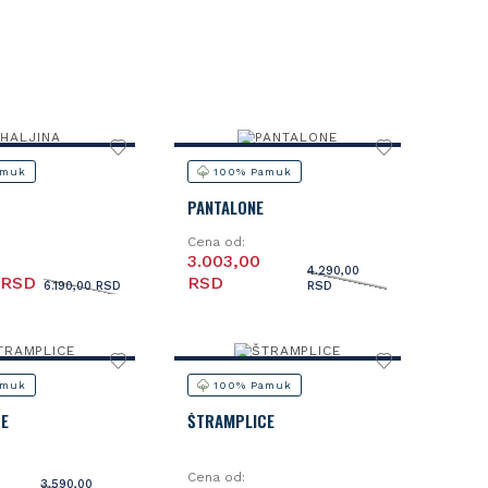
amuk
100% Pamuk
PANTALONE
Cena od:
3.003,00
4.290,00
 RSD
RSD
6.190,00 RSD
RSD
amuk
100% Pamuk
E
ŠTRAMPLICE
Cena od:
3.590,00