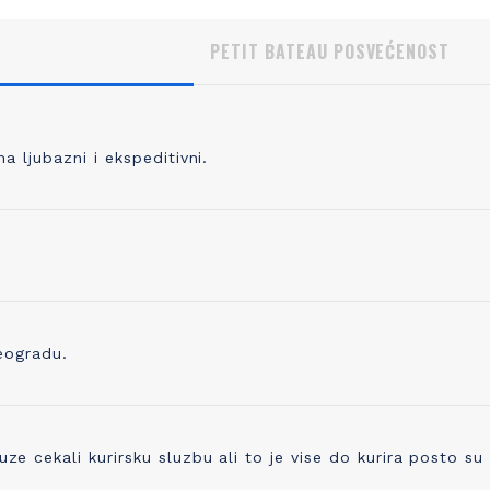
PETIT BATEAU POSVEĆENOST
 ljubazni i ekspeditivni.
, KVALITETNO PLETENJE
IZBOR ODGOVORNOG P
 pletete 98% svoje odeće, prvo
Pored prepoznatljivog kvaliteta 
odabrati kvalitetno predivo koje je
trudimo se i da proizvedemo o
no, praćeno merama kontrole
ostavlja i najmanji trag ugljenika
ve do kraja proizvodne linije. Zato
Već koristimo organsko platno 
eogradu.
ikotaža mekana, ali čvrsta i traje
sada ugrađujemo i drugo prediv
godinama!
ono napravljeno od recikliranih 
cekali kurirsku sluzbu ali to je vise do kurira posto su