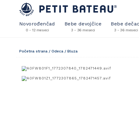
Novorođenčad
Bebe devojčice
Bebe dečac
0 - 12 meseci
3 - 36 meseci
3 - 36 meseci
Početna strana
/
Odeca
/
Bluza