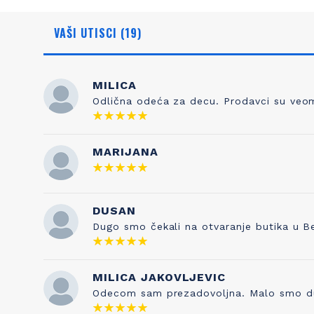
VAŠI UTISCI (19)
MILICA
Odlična odeća za decu. Prodavci su veoma
NAŠA ISTORIJA
ZNANJE
MARIJANA
Otkud ime Petit Bateau? To nema nikakve
Kada sami
veze sa čarapama, prvobitnim poslom
pravilo je 
Pierrea Valtona kada je osnovao kompaniju
DUSAN
testira
1893. Sve je počelo od njegovog sina
kvaliteta s
Dugo smo čekali na otvaranje butika u B
Etiennea, koji je izumeo gaće 1918. godine, a
je naša tr
inspirisan je francuskom vrtićkom
pesmicom „Maman les p'tits bateauk“ koju
je njegova supruga pevala njihovoj deci. I
MILICA JAKOVLJEVIC
tako su brend i ova pesmica postale
Odecom sam prezadovoljna. Malo smo duze 
neraskidivo povezane!