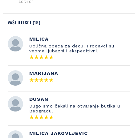
A0G1I09
VAŠI UTISCI (19)
MILICA
Odlična odeća za decu. Prodavci su
veoma ljubazni i ekspeditivni.
MARIJANA
DUSAN
Dugo smo čekali na otvaranje butika u
Beogradu.
MILICA JAKOVLJEVIC