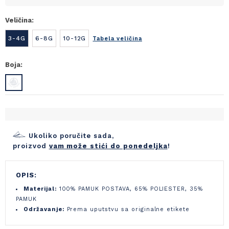
Veličina:
3-4G
6-8G
10-12G
Tabela veličina
Boja:
Ukoliko poručite sada,
proizvod
vam može stići do ponedeljka
!
OPIS:
Materijal:
100% PAMUK POSTAVA, 65% POLIESTER, 35%
PAMUK
Održavanje:
Prema uputstvu sa originalne etikete