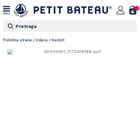
Meni
Pretraga
Početna strana
/
Odeca
/
Kacket