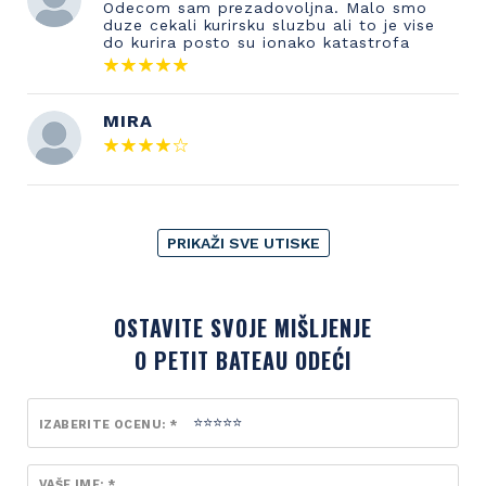
Odecom sam prezadovoljna. Malo smo
duze cekali kurirsku sluzbu ali to je vise
do kurira posto su ionako katastrofa
MIRA
PRIKAŽI SVE UTISKE
OSTAVITE SVOJE MIŠLJENJE
O PETIT BATEAU ODEĆI
IZABERITE OCENU: *
VAŠE IME: *