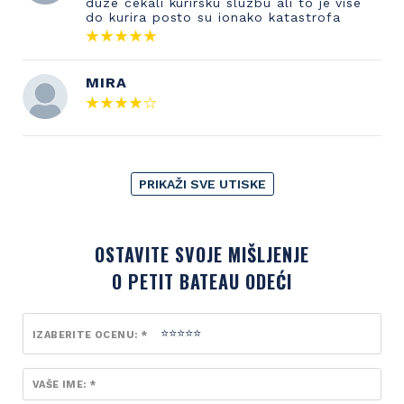
duze cekali kurirsku sluzbu ali to je vise
do kurira posto su ionako katastrofa
MIRA
PRIKAŽI SVE UTISKE
OSTAVITE SVOJE MIŠLJENJE
O PETIT BATEAU ODEĆI
IZABERITE OCENU: *
VAŠE IME: *