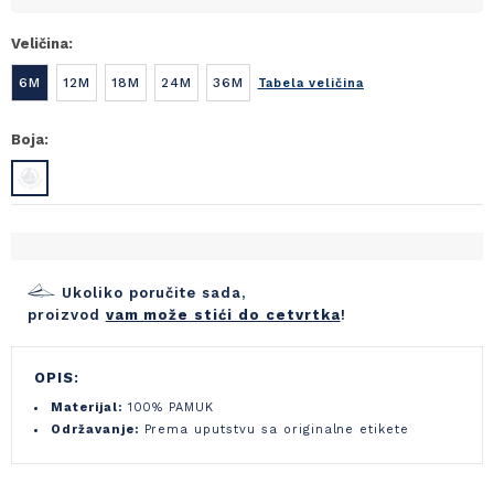
Veličina:
6M
12M
18M
24M
36M
Tabela veličina
Boja:
Ukoliko poručite sada,
proizvod
vam može stići do cetvrtka
!
OPIS:
Materijal:
100% PAMUK
Održavanje:
Prema uputstvu sa originalne etikete