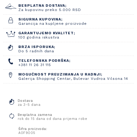
BESPLATNA DOSTAVA;
Za kupovinu preko 5.000 RSD
SIGURNA KUPOVINA;
Garancija na kupljene proizvode
GARANTUJEMO KVALITET;
100 godina iskustva
BRZA ISPORUKA;
Do 5 radnih dana
TELEFONSKA PODRŠKA;
+381 11 26 31 115
MOGUĆNOST PREUZIMANJA U RADNJI;
Galerija Shopping Centar, Bulevar Vudroa Vilsona 14
Dostava
za 3-5 dana
Besplatna zamena
rok do 15 dana od dana prijema robe
Šifra proizvoda:
A0F9005