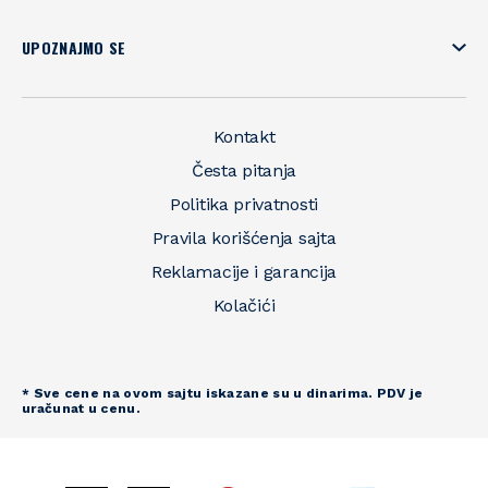
UPOZNAJMO SE
Kontakt
Česta pitanja
Politika privatnosti
Pravila korišćenja sajta
Reklamacije i garancija
Kolačići
* Sve cene na ovom sajtu iskazane su u dinarima. PDV je
uračunat u cenu.