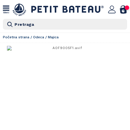
Meni
Pretraga
Početna strana
/
Odeca
/
Majica