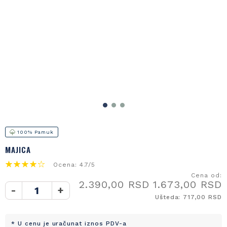
100% Pamuk
MAJICA
Ocena: 4.7/5
Cena od:
2.390,00 RSD
1.673,00 RSD
-
+
Ušteda: 717,00 RSD
* U cenu je uračunat iznos PDV-a