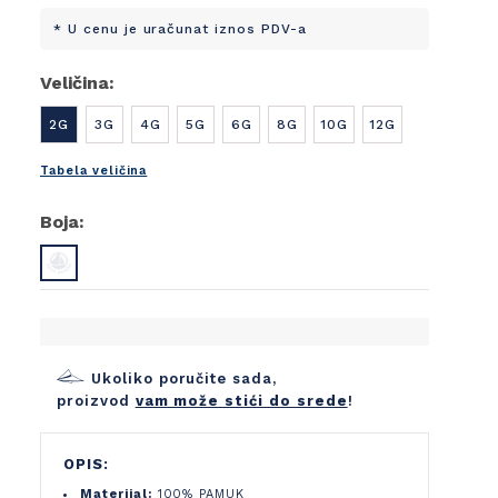
* U cenu je uračunat iznos PDV-a
Veličina:
2G
3G
4G
5G
6G
8G
10G
12G
Tabela veličina
Boja:
Ukoliko poručite sada,
proizvod
vam može stići do srede
!
OPIS:
Materijal:
100% PAMUK