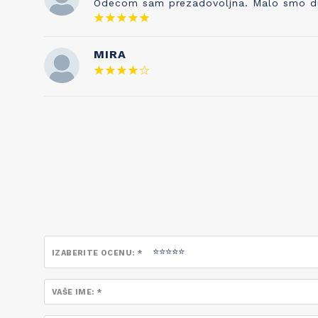
Odecom sam prezadovoljna. Malo smo duze 
neraskidivo povezane!
MIRA
IZABERITE OCENU: *
VAŠE IME: *