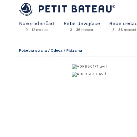
Novorođenčad
Bebe devojčice
Bebe dečac
0 - 12 meseci
3 - 36 meseci
3 - 36 meseci
Početna strana
/
Odeca
/
Pidzama