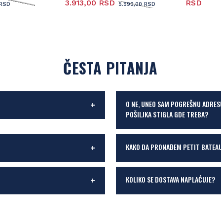
3.913,00 RSD
RSD
RSD
5.590,00 RSD
ČESTA PITANJA
O NE, UNEO SAM POGREŠNU ADRES
POŠILJKA STIGLA GDE TREBA?
KAKO DA PRONAĐEM PETIT BATEA
KOLIKO SE DOSTAVA NAPLAĆUJE?