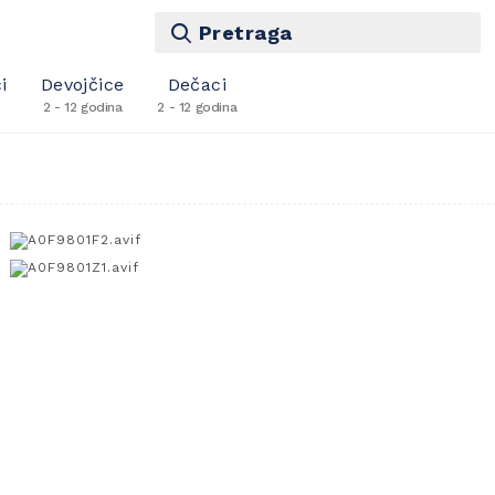
Pretraga
i
Devojčice
Dečaci
2 - 12 godina
2 - 12 godina