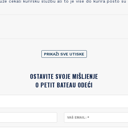
cekali kurirsku sluzbu ali to je vise do kurira posto su
PRIKAŽI SVE UTISKE
OSTAVITE SVOJE MIŠLJENJE
O PETIT BATEAU ODEĆI
VAŠ EMAIL: *