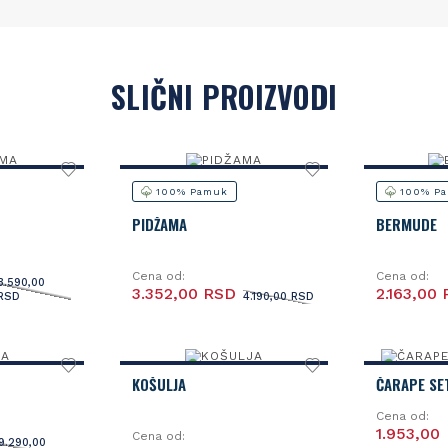
SLIČNI PROIZVODI
100% Pamuk
100% P
PIDŽAMA
BERMUDE
Cena od:
Cena od:
3.590,00
3.352,00 RSD
2.163,00
RSD
4.190,00 RSD
KOŠULJA
ČARAPE SE
Cena od:
1.953,00
Cena od:
9.290,00