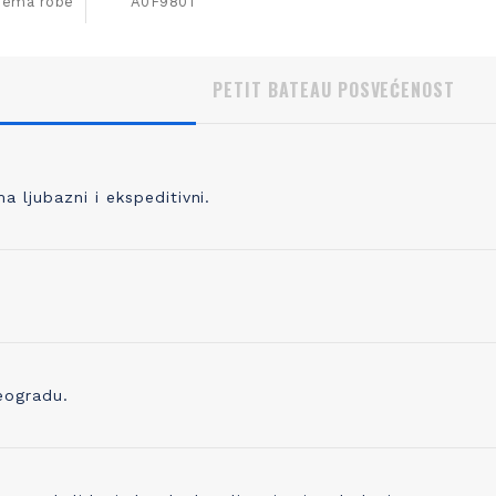
ijema robe
A0F9801
PETIT BATEAU POSVEĆENOST
 ljubazni i ekspeditivni.
, KVALITETNO PLETENJE
IZBOR ODGOVORNOG P
 pletete 98% svoje odeće, prvo
Pored prepoznatljivog kvaliteta 
odabrati kvalitetno predivo koje je
trudimo se i da proizvedemo o
no, praćeno merama kontrole
ostavlja i najmanji trag ugljenika
ve do kraja proizvodne linije. Zato
Već koristimo organsko platno 
eogradu.
ikotaža mekana, ali čvrsta i traje
sada ugrađujemo i drugo prediv
godinama!
ono napravljeno od recikliranih 