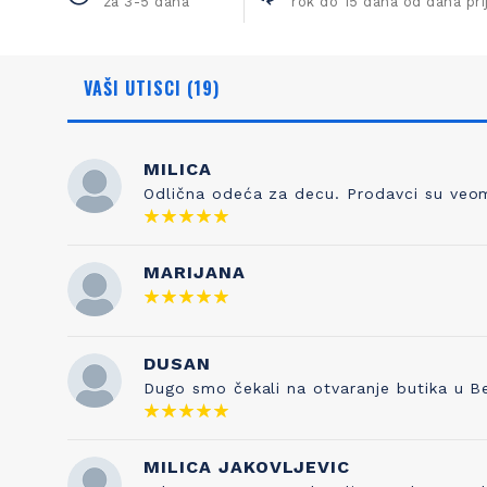
za 3-5 dana
rok do 15 dana od dana pr
VAŠI UTISCI (19)
MILICA
Odlična odeća za decu. Prodavci su veoma
NAŠA ISTORIJA
ZNANJE
MARIJANA
Otkud ime Petit Bateau? To nema nikakve
Kada sami
veze sa čarapama, prvobitnim poslom
pravilo je 
Pierrea Valtona kada je osnovao kompaniju
DUSAN
testira
1893. Sve je počelo od njegovog sina
kvaliteta s
Dugo smo čekali na otvaranje butika u B
Etiennea, koji je izumeo gaće 1918. godine, a
je naša tr
inspirisan je francuskom vrtićkom
pesmicom „Maman les p'tits bateauk“ koju
je njegova supruga pevala njihovoj deci. I
MILICA JAKOVLJEVIC
tako su brend i ova pesmica postale