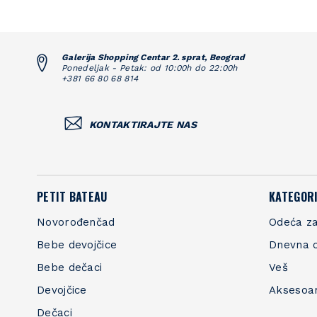
Galerija Shopping Centar 2. sprat, Beograd
Ponedeljak - Petak: od 10:00h do 22:00h
+381 66 80 68 814
KONTAKTIRAJTE NAS
PETIT BATEAU
KATEGORI
Novorođenčad
Odeća za
Bebe devojčice
Dnevna 
Bebe dečaci
Veš
Devojčice
Aksesoa
Dečaci