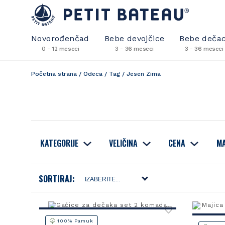
Novorođenčad
Bebe devojčice
Bebe dečac
0 - 12 meseci
3 - 36 meseci
3 - 36 meseci
Početna strana
/
Odeca
/
Tag
/
Jesen Zima
KATEGORIJE
VELIČINA
CENA
MA
SORTIRAJ:
100% Pamuk