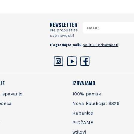
NEWSLETTER
Ne propustite
sve novosti!
Pogledajte našu
politiku privatnosti
JE
IZDVAJAMO
 spavanje
100% pamuk
odeća
Nova kolekcija: SS26
Kabanice
r
PIDŽAME
Stilovi