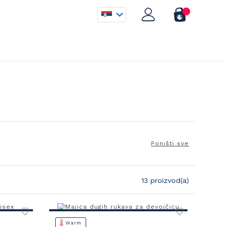
Poništi sve
13 proizvod(a)
Warm