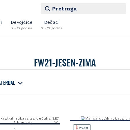
Pretraga
i
Devojčice
Dečaci
2 - 12 godina
2 - 12 godina
FW21-JESEN-ZIMA
TERIJAL
Warm