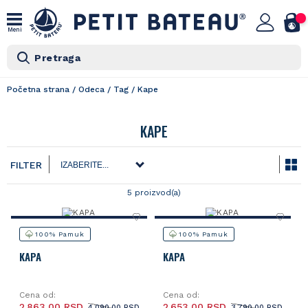
Meni
Pretraga
Početna strana
/
Odeca
/
Tag
/
Kape
KAPE
FILTER
5 proizvod(a)
100% Pamuk
100% Pamuk
KAPA
KAPA
Cena od:
Cena od:
2.863,00 RSD
2.653,00 RSD
4.090,00 RSD
3.790,00 RSD