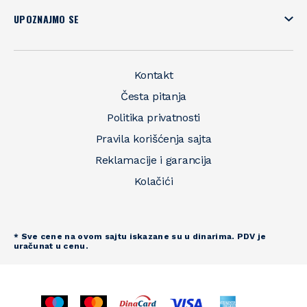
UPOZNAJMO SE
Kontakt
Česta pitanja
Politika privatnosti
Pravila korišćenja sajta
Reklamacije i garancija
Kolačići
* Sve cene na ovom sajtu iskazane su u dinarima. PDV je
uračunat u cenu.