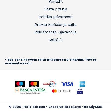
Kontakt
Česta pitanja
Politika privatnosti
Pravila korišćenja sajta
Reklamacije i garancija
Kolačići
* Sve cene na ovom sajtu iskazane su u dinarima. PDV je
uračunat u cenu.
© 2026 Petit Bateau ·
Creative Brackets
·
ReadyCMS