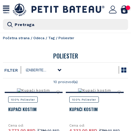
Meni
Pretraga
Početna strana
/
Odeca
/
Tag
/
Poliester
POLIESTER
FILTER
10 proizvod(a)
100% Poliester
100% Poliester
KUPAĆI KOSTIM
KUPAĆI KOSTIM
Cena od:
Cena od:
3.773,00 RSD
4.333,00 RSD
5.390,00 RSD
6.190,00 RSD