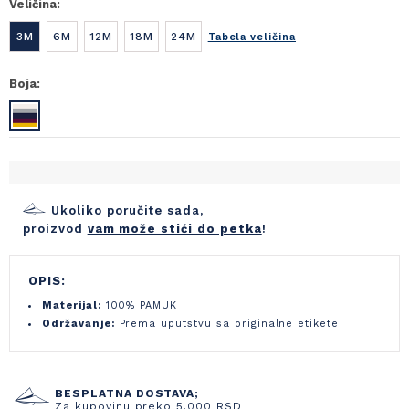
Veličina:
3M
6M
12M
18M
24M
Tabela veličina
Boja:
Ukoliko poručite sada,
proizvod
vam može stići do petka
!
OPIS:
Materijal:
100% PAMUK
Održavanje:
Prema uputstvu sa originalne etikete
BESPLATNA DOSTAVA;
Za kupovinu preko 5.000 RSD