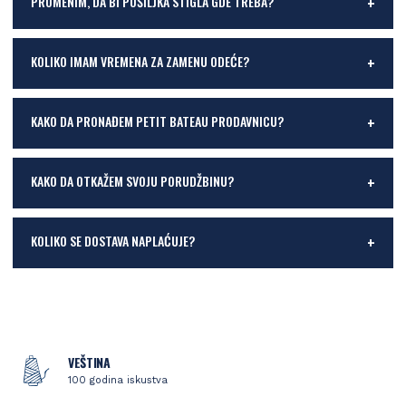
PROMENIM, DA BI POŠILJKA STIGLA GDE TREBA?
KOLIKO IMAM VREMENA ZA ZAMENU ODEĆE?
KAKO DA PRONAĐEM PETIT BATEAU PRODAVNICU?
KAKO DA OTKAŽEM SVOJU PORUDŽBINU?
KOLIKO SE DOSTAVA NAPLAĆUJE?
VEŠTINA
100 godina iskustva