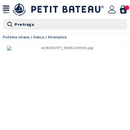
Meni
Pretraga
Početna strana
/
Odeca
/
Stramplice