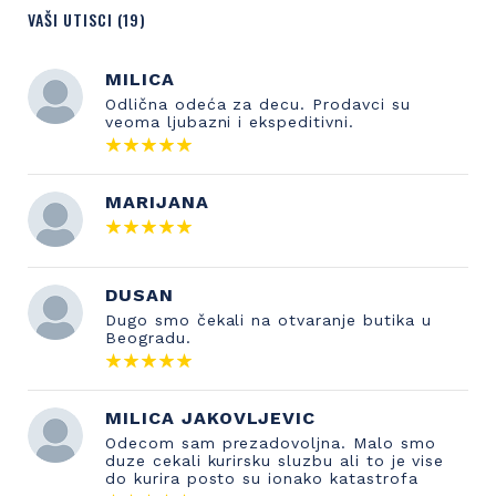
VAŠI UTISCI (19)
MILICA
Odlična odeća za decu. Prodavci su
veoma ljubazni i ekspeditivni.
MARIJANA
DUSAN
Dugo smo čekali na otvaranje butika u
Beogradu.
MILICA JAKOVLJEVIC
Odecom sam prezadovoljna. Malo smo
duze cekali kurirsku sluzbu ali to je vise
do kurira posto su ionako katastrofa