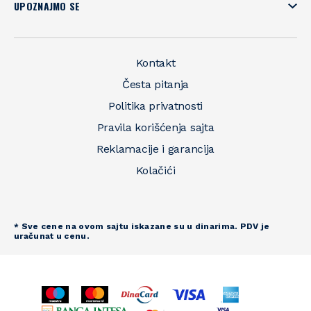
UPOZNAJMO SE
Kontakt
Česta pitanja
Politika privatnosti
Pravila korišćenja sajta
Reklamacije i garancija
Kolačići
* Sve cene na ovom sajtu iskazane su u dinarima. PDV je
uračunat u cenu.