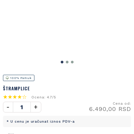
100% Pamuk
ŠTRAMPLICE
Ocena: 4.7/5
Cena od:
-
+
6.490,00 RSD
* U cenu je uračunat iznos PDV-a