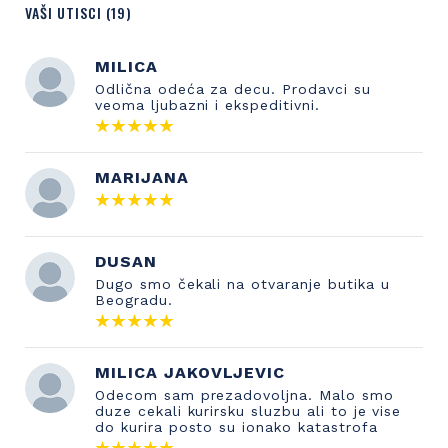
VAŠI UTISCI (19)
MILICA
Odlična odeća za decu. Prodavci su
veoma ljubazni i ekspeditivni.
MARIJANA
DUSAN
Dugo smo čekali na otvaranje butika u
Beogradu.
MILICA JAKOVLJEVIC
Odecom sam prezadovoljna. Malo smo
duze cekali kurirsku sluzbu ali to je vise
do kurira posto su ionako katastrofa