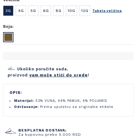
3G
4G
5G
6G
8G
10G
12G
Tabela veličina
Boja:
Ukoliko poručite sada,
proizvod
vam može stići do srede
!
OPIS:
Materijal:
52% VUNA, 44% PAMUK, 4% POLIAMID
Održavanje:
Prema uputstvu sa originalne etikete
BESPLATNA DOSTAVA;
Za kupovinu preko 5.000 RSD