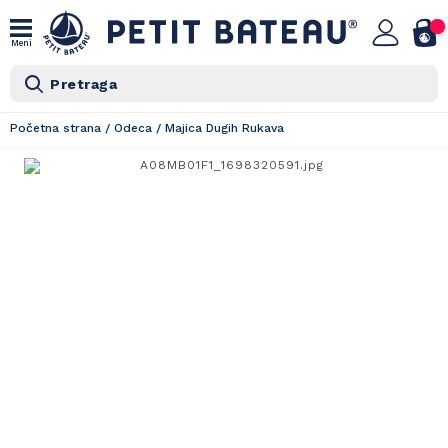
Meni
Pretraga
Početna strana
/
Odeca
/
Majica Dugih Rukava