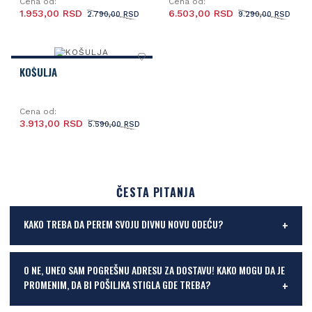
Cena od:
Cena od:
1.953,00 RSD
6.503,00 RSD
2.790,00 RSD
9.290,00 RSD
KOŠULJA
Cena od:
3.913,00 RSD
5.590,00 RSD
ČESTA PITANJA
KAKO TREBA DA PEREM SVOJU DIVNU NOVU ODEĆU?
O NE, UNEO SAM POGREŠNU ADRESU ZA DOSTAVU! KAKO MOGU DA JE
PROMENIM, DA BI POŠILJKA STIGLA GDE TREBA?