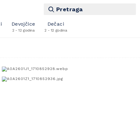
Pretraga
i
Devojčice
Dečaci
2 - 12 godina
2 - 12 godina