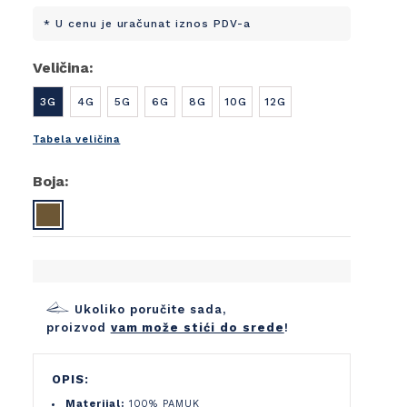
* U cenu je uračunat iznos PDV-a
Veličina:
3G
4G
5G
6G
8G
10G
12G
Tabela veličina
Boja:
Ukoliko poručite sada,
proizvod
vam može stići do srede
!
OPIS:
Materijal:
100% PAMUK