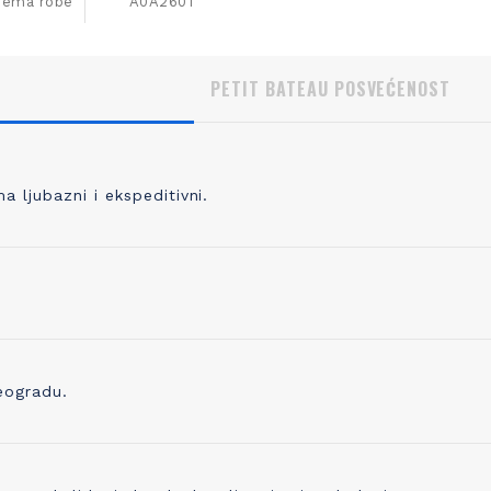
ijema robe
A0A2601
PETIT BATEAU POSVEĆENOST
 ljubazni i ekspeditivni.
, KVALITETNO PLETENJE
IZBOR ODGOVORNOG P
 pletete 98% svoje odeće, prvo
Pored prepoznatljivog kvaliteta 
odabrati kvalitetno predivo koje je
trudimo se i da proizvedemo o
no, praćeno merama kontrole
ostavlja i najmanji trag ugljenika
ve do kraja proizvodne linije. Zato
Već koristimo organsko platno 
eogradu.
ikotaža mekana, ali čvrsta i traje
sada ugrađujemo i drugo prediv
godinama!
ono napravljeno od recikliranih 