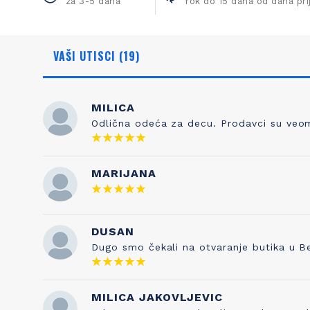
za 3-5 dana
rok do 15 dana od dana pr
VAŠI UTISCI (19)
MILICA
Odlična odeća za decu. Prodavci su veoma
NAŠA ISTORIJA
ZNANJE
MARIJANA
Otkud ime Petit Bateau? To nema nikakve
Kada sami
veze sa čarapama, prvobitnim poslom
pravilo je 
Pierrea Valtona kada je osnovao kompaniju
DUSAN
testira
1893. Sve je počelo od njegovog sina
kvaliteta s
Dugo smo čekali na otvaranje butika u B
Etiennea, koji je izumeo gaće 1918. godine, a
je naša tr
inspirisan je francuskom vrtićkom
pesmicom „Maman les p'tits bateauk“ koju
je njegova supruga pevala njihovoj deci. I
MILICA JAKOVLJEVIC
tako su brend i ova pesmica postale