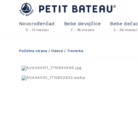
Novorođenčad
Bebe devojčice
Bebe dečac
0 - 12 meseci
3 - 36 meseci
3 - 36 meseci
Početna strana
/
Odeca
/
Trenerka