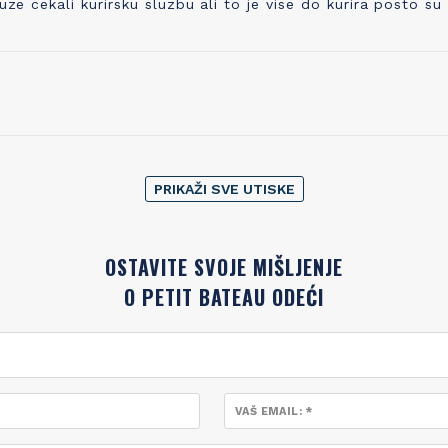
cekali kurirsku sluzbu ali to je vise do kurira posto su
PRIKAŽI SVE UTISKE
OSTAVITE SVOJE MIŠLJENJE
O PETIT BATEAU ODEĆI
VAŠ EMAIL: *