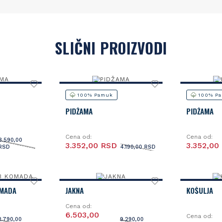
SLIČNI PROIZVODI
100% Pamuk
100% P
PIDŽAMA
PIDŽAMA
Cena od:
Cena od:
3.590,00
3.352,00 RSD
3.352,00
RSD
4.190,00 RSD
OMADA
JAKNA
KOŠULJA
Cena od:
6.503,00
Cena od:
2.790,00
9.290,00