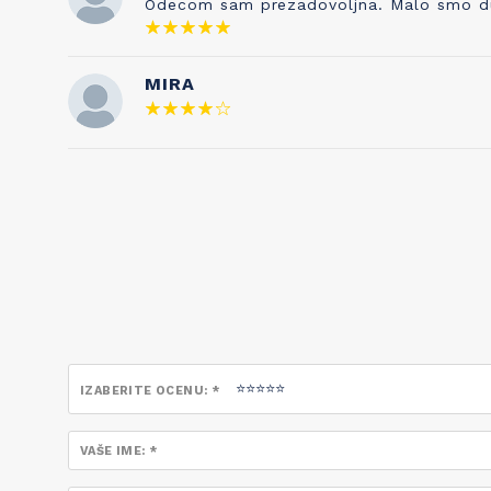
Odecom sam prezadovoljna. Malo smo duze 
neraskidivo povezane!
MIRA
IZABERITE OCENU: *
VAŠE IME: *