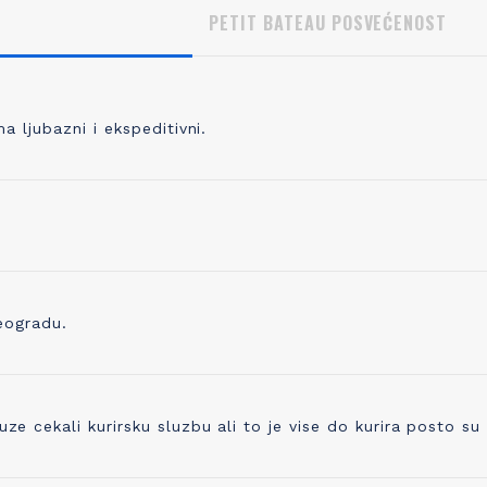
PETIT BATEAU POSVEĆENOST
 ljubazni i ekspeditivni.
, KVALITETNO PLETENJE
IZBOR ODGOVORNOG P
 pletete 98% svoje odeće, prvo
Pored prepoznatljivog kvaliteta 
odabrati kvalitetno predivo koje je
trudimo se i da proizvedemo o
no, praćeno merama kontrole
ostavlja i najmanji trag ugljenika
ve do kraja proizvodne linije. Zato
Već koristimo organsko platno 
eogradu.
ikotaža mekana, ali čvrsta i traje
sada ugrađujemo i drugo prediv
godinama!
ono napravljeno od recikliranih 
cekali kurirsku sluzbu ali to je vise do kurira posto su