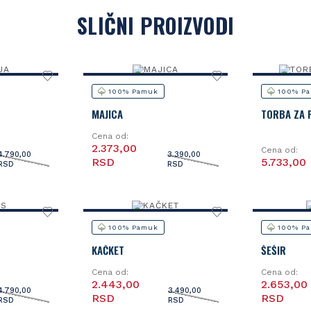
SLIČNI PROIZVODI
100% Pamuk
100% P
MAJICA
TORBA ZA 
Cena od:
2.373,00
Cena od:
4.790,00
3.390,00
RSD
5.733,00
RSD
RSD
100% Pamuk
100% P
KAČKET
ŠEŠIR
Cena od:
Cena od:
2.443,00
2.653,00
4.790,00
3.490,00
RSD
RSD
RSD
RSD