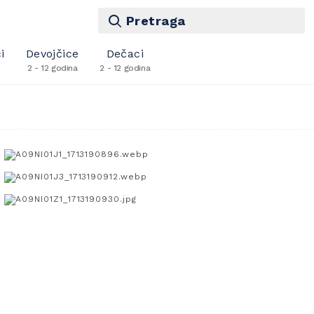
Pretraga
i
Devojčice
Dečaci
2 - 12 godina
2 - 12 godina