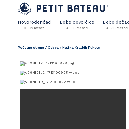
Novorođenčad
Bebe devojčice
Bebe dečac
0 - 12 meseci
3 - 36 meseci
3 - 36 meseci
Početna strana
/
Odeca
/
Haljina Kratkih Rukava