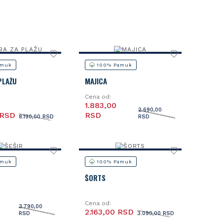
amuk
100% Pamuk
PLAŽU
MAJICA
Cena od:
1.883,00
2.690,00
 RSD
RSD
8.190,00 RSD
RSD
amuk
100% Pamuk
ŠORTS
Cena od:
3.790,00
2.163,00 RSD
RSD
3.090,00 RSD