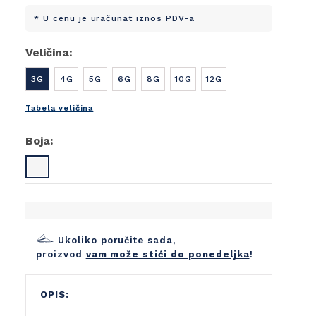
* U cenu je uračunat iznos PDV-a
Veličina:
3G
4G
5G
6G
8G
10G
12G
Tabela veličina
Boja:
Ukoliko poručite sada,
proizvod
vam može stići do ponedeljka
!
OPIS: