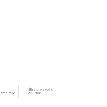
Šifra proizvoda:
ijema robe
A09NI01