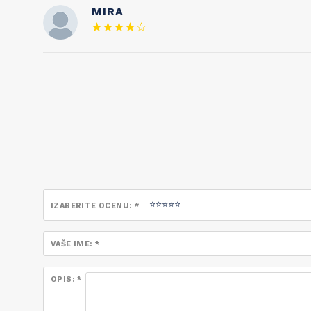
MIRA
IZABERITE OCENU: *
VAŠE IME: *
OPIS: *