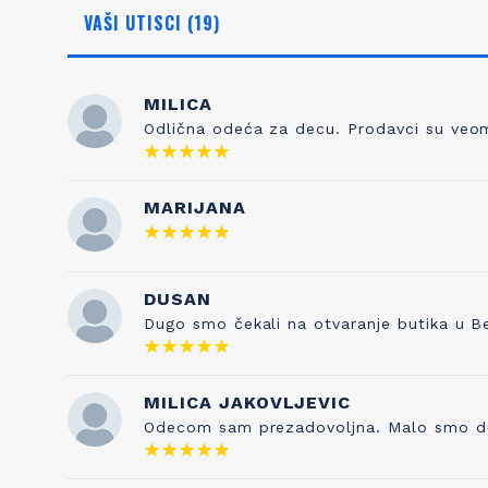
VAŠI UTISCI (19)
MILICA
Odlična odeća za decu. Prodavci su veoma
NAŠA ISTORIJA
ZNANJE
MARIJANA
Otkud ime Petit Bateau? To nema nikakve
Kada sami
veze sa čarapama, prvobitnim poslom
pravilo je 
Pierrea Valtona kada je osnovao kompaniju
DUSAN
testira
1893. Sve je počelo od njegovog sina
kvaliteta s
Dugo smo čekali na otvaranje butika u B
Etiennea, koji je izumeo gaće 1918. godine, a
je naša tr
inspirisan je francuskom vrtićkom
pesmicom „Maman les p'tits bateauk“ koju
je njegova supruga pevala njihovoj deci. I
MILICA JAKOVLJEVIC
tako su brend i ova pesmica postale
Odecom sam prezadovoljna. Malo smo duze 
neraskidivo povezane!