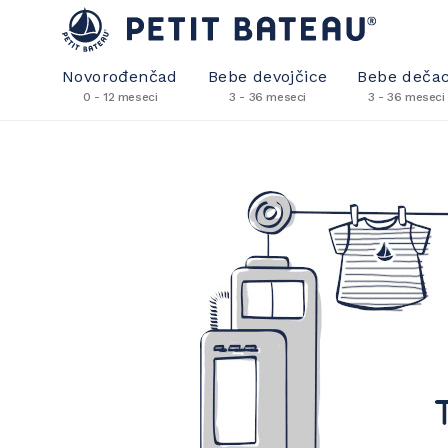
Novorođenčad
Bebe devojčice
Bebe dečac
0 - 12 meseci
3 - 36 meseci
3 - 36 meseci