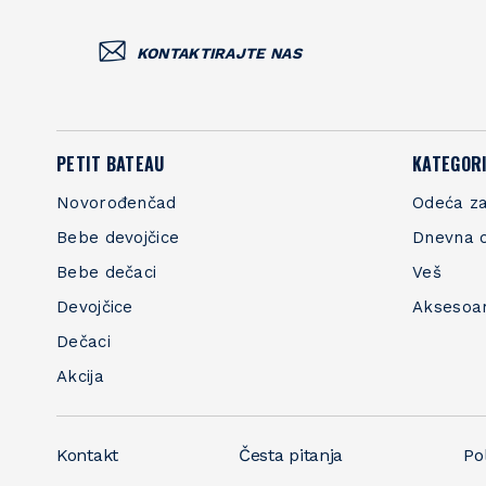
KONTAKTIRAJTE NAS
PETIT BATEAU
KATEGORI
Novorođenčad
Odeća za
Bebe devojčice
Dnevna 
Bebe dečaci
Veš
Devojčice
Aksesoa
Dečaci
Akcija
Kontakt
Česta pitanja
Pol