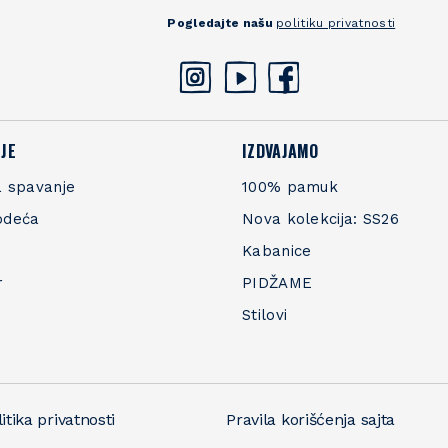
Pogledajte našu
politiku privatnosti
JE
IZDVAJAMO
 spavanje
100% pamuk
odeća
Nova kolekcija: SS26
Kabanice
r
PIDŽAME
Stilovi
itika privatnosti
Pravila korišćenja sajta