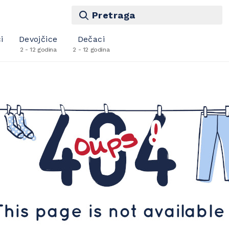
Pretraga
i
Devojčice
Dečaci
2 - 12 godina
2 - 12 godina