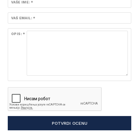
VAŠE IME: *
VAŠ EMAIL: *
OPIS: *
POTVRDI OCENU