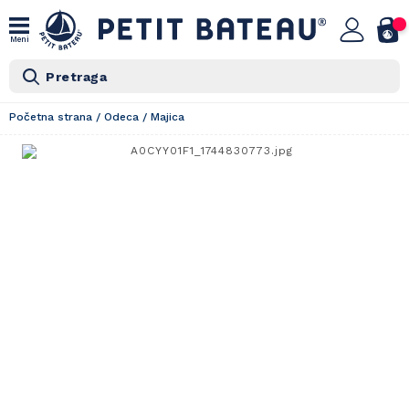
Meni
Pretraga
Početna strana
/
Odeca
/
Majica