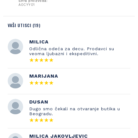
Šifra proizvoda:
A0CYY01
VAŠI UTISCI (19)
MILICA
Odlična odeća za decu. Prodavci su
veoma ljubazni i ekspeditivni.
MARIJANA
DUSAN
Dugo smo čekali na otvaranje butika u
Beogradu.
MILICA JAKOVLJEVIC