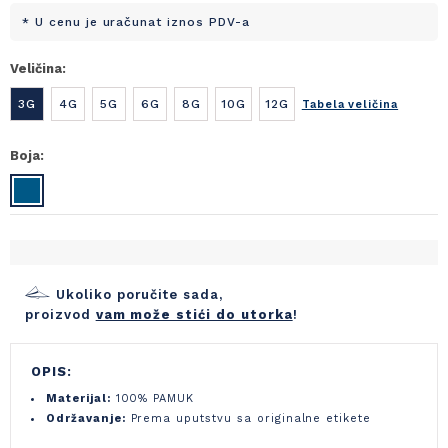
* U cenu je uračunat iznos PDV-a
Veličina:
3G
4G
5G
6G
8G
10G
12G
Tabela veličina
Boja:
Ukoliko poručite sada,
proizvod
vam može stići do utorka
!
OPIS:
Materijal:
100% PAMUK
Održavanje:
Prema uputstvu sa originalne etikete