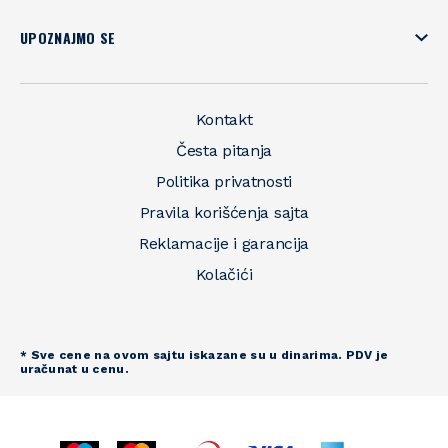
UPOZNAJMO SE
Kontakt
Česta pitanja
Politika privatnosti
Pravila korišćenja sajta
Reklamacije i garancija
Kolačići
* Sve cene na ovom sajtu iskazane su u dinarima. PDV je
uračunat u cenu.