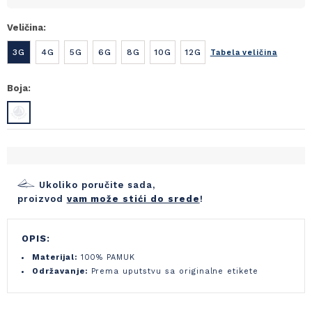
Veličina:
3G
4G
5G
6G
8G
10G
12G
Tabela veličina
Boja:
Ukoliko poručite sada,
proizvod
vam može stići do srede
!
OPIS:
Materijal:
100% PAMUK
Održavanje:
Prema uputstvu sa originalne etikete