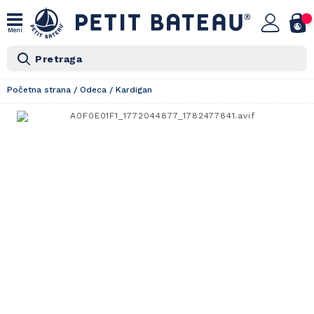
Meni
Pretraga
Početna strana
/
Odeca
/
Kardigan