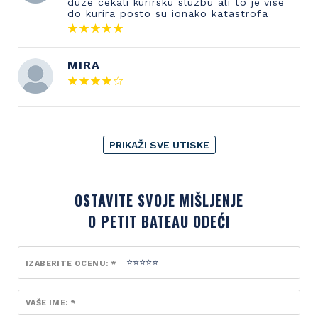
duze cekali kurirsku sluzbu ali to je vise
do kurira posto su ionako katastrofa
MIRA
PRIKAŽI SVE UTISKE
OSTAVITE SVOJE MIŠLJENJE
O PETIT BATEAU ODEĆI
IZABERITE OCENU: *
VAŠE IME: *