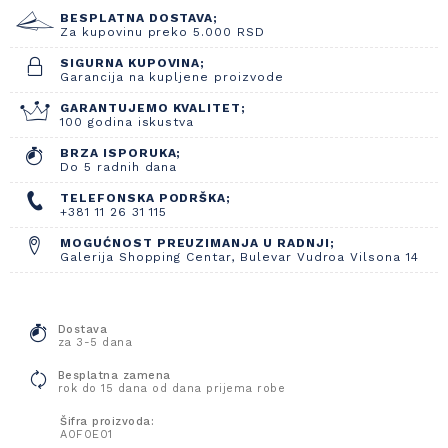
BESPLATNA DOSTAVA;
Za kupovinu preko 5.000 RSD
SIGURNA KUPOVINA;
Garancija na kupljene proizvode
GARANTUJEMO KVALITET;
100 godina iskustva
BRZA ISPORUKA;
Do 5 radnih dana
TELEFONSKA PODRŠKA;
+381 11 26 31 115
MOGUĆNOST PREUZIMANJA U RADNJI;
Galerija Shopping Centar, Bulevar Vudroa Vilsona 14
Dostava
za 3-5 dana
Besplatna zamena
rok do 15 dana od dana prijema robe
Šifra proizvoda:
A0F0E01