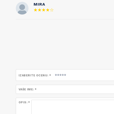
MIRA
IZABERITE OCENU: *
VAŠE IME: *
OPIS: *