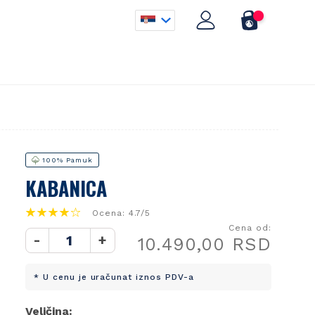
100% Pamuk
KABANICA
Ocena: 4.7/5
Cena od:
-
+
10.490,00 RSD
* U cenu je uračunat iznos PDV-a
Veličina: