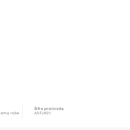
Šifra proizvoda:
ijema robe
A0FJK01