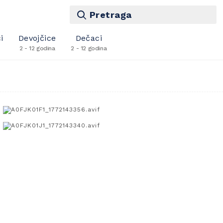
Pretraga
i
Devojčice
Dečaci
2 - 12 godina
2 - 12 godina