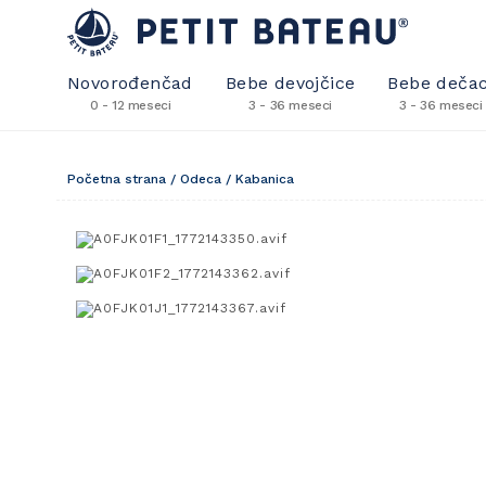
Novorođenčad
Bebe devojčice
Bebe dečac
0 - 12 meseci
3 - 36 meseci
3 - 36 meseci
Početna strana
/
Odeca
/
Kabanica