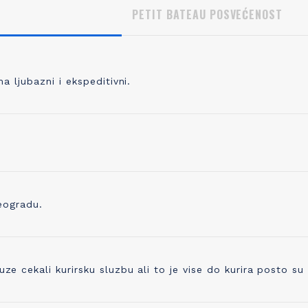
PETIT BATEAU POSVEĆENOST
 ljubazni i ekspeditivni.
, KVALITETNO PLETENJE
IZBOR ODGOVORNOG P
 pletete 98% svoje odeće, prvo
Pored prepoznatljivog kvaliteta 
odabrati kvalitetno predivo koje je
trudimo se i da proizvedemo o
no, praćeno merama kontrole
ostavlja i najmanji trag ugljenika
ve do kraja proizvodne linije. Zato
Već koristimo organsko platno 
eogradu.
ikotaža mekana, ali čvrsta i traje
sada ugrađujemo i drugo prediv
godinama!
ono napravljeno od recikliranih 
cekali kurirsku sluzbu ali to je vise do kurira posto su