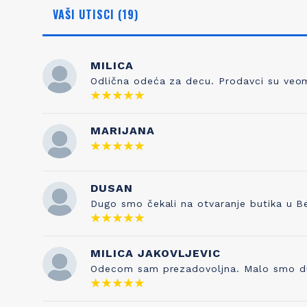
VAŠI UTISCI (19)
MILICA
Odlična odeća za decu. Prodavci su veoma
NAŠA ISTORIJA
ZNANJE
MARIJANA
Otkud ime Petit Bateau? To nema nikakve
Kada sami
veze sa čarapama, prvobitnim poslom
pravilo je 
Pierrea Valtona kada je osnovao kompaniju
DUSAN
testira
1893. Sve je počelo od njegovog sina
kvaliteta s
Dugo smo čekali na otvaranje butika u B
Etiennea, koji je izumeo gaće 1918. godine, a
je naša tr
inspirisan je francuskom vrtićkom
pesmicom „Maman les p'tits bateauk“ koju
je njegova supruga pevala njihovoj deci. I
MILICA JAKOVLJEVIC
tako su brend i ova pesmica postale
Odecom sam prezadovoljna. Malo smo duze 
neraskidivo povezane!