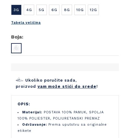
3G
4G
5G
6G
8G
10G
12G
Tabela veličina
Boja:
Ukoliko poručite sada,
proizvod
vam može stići do srede
!
OPIS:
Materijal:
POSTAVA 100% PAMUK, SPOLJA
100% POLIESTER, POLIURETANSKI PREMAZ
Održavanje:
Prema uputstvu sa originalne
etikete