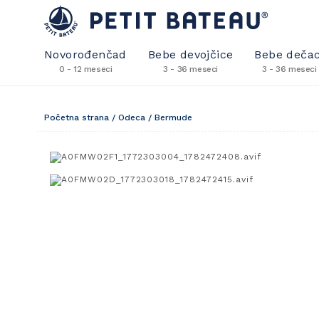
Novorođenčad
Bebe devojčice
Bebe dečac
0 - 12 meseci
3 - 36 meseci
3 - 36 meseci
Početna strana
/
Odeca
/
Bermude