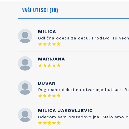
VAŠI UTISCI (19)
MILICA
Odlična odeća za decu. Prodavci su veoma
NAŠA ISTORIJA
ZNANJE
MARIJANA
Otkud ime Petit Bateau? To nema nikakve
Kada sami
veze sa čarapama, prvobitnim poslom
pravilo je 
Pierrea Valtona kada je osnovao kompaniju
DUSAN
testira
1893. Sve je počelo od njegovog sina
kvaliteta s
Dugo smo čekali na otvaranje butika u B
Etiennea, koji je izumeo gaće 1918. godine, a
je naša tr
inspirisan je francuskom vrtićkom
pesmicom „Maman les p'tits bateauk“ koju
je njegova supruga pevala njihovoj deci. I
MILICA JAKOVLJEVIC
tako su brend i ova pesmica postale
Odecom sam prezadovoljna. Malo smo duze 
neraskidivo povezane!