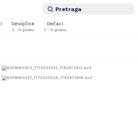
Pretraga
i
Devojčice
Dečaci
2 - 12 godina
2 - 12 godina