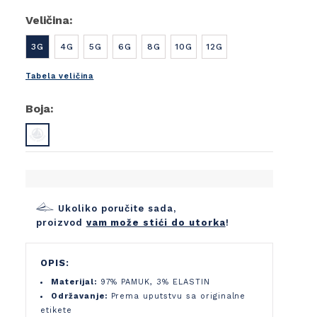
Veličina:
3G
4G
5G
6G
8G
10G
12G
Tabela veličina
Boja:
Ukoliko poručite sada,
proizvod
vam može stići do utorka
!
OPIS:
Materijal:
97% PAMUK, 3% ELASTIN
Održavanje:
Prema uputstvu sa originalne
etikete