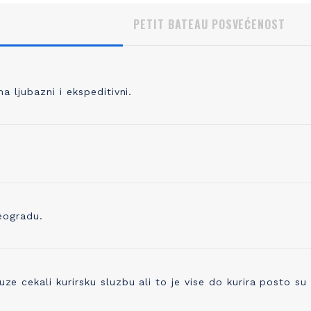
PETIT BATEAU POSVEĆENOST
 ljubazni i ekspeditivni.
, KVALITETNO PLETENJE
IZBOR ODGOVORNOG P
 pletete 98% svoje odeće, prvo
Pored prepoznatljivog kvaliteta 
odabrati kvalitetno predivo koje je
trudimo se i da proizvedemo o
no, praćeno merama kontrole
ostavlja i najmanji trag ugljenika
ve do kraja proizvodne linije. Zato
Već koristimo organsko platno 
eogradu.
ikotaža mekana, ali čvrsta i traje
sada ugrađujemo i drugo prediv
godinama!
ono napravljeno od recikliranih 
cekali kurirsku sluzbu ali to je vise do kurira posto su