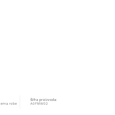
Šifra proizvoda:
ijema robe
A0FMW02