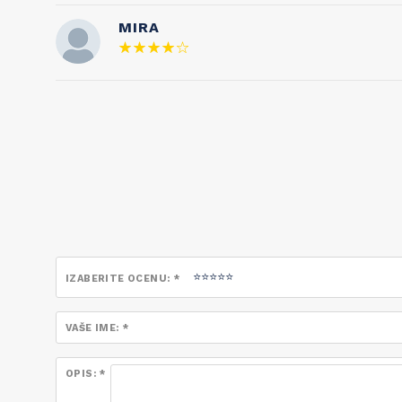
MIRA
IZABERITE OCENU: *
VAŠE IME: *
OPIS: *