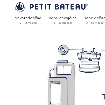
Novorođenčad
Bebe devojčice
Bebe dečac
0 - 12 meseci
3 - 36 meseci
3 - 36 meseci