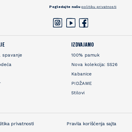
Pogledajte našu
politiku privatnosti
JE
IZDVAJAMO
 spavanje
100% pamuk
odeća
Nova kolekcija: SS26
Kabanice
r
PIDŽAME
Stilovi
itika privatnosti
Pravila korišćenja sajta