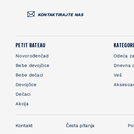
KONTAKTIRAJTE NAS
PETIT BATEAU
KATEGORI
Novorođenčad
Odeća za
Bebe devojčice
Dnevna 
Bebe dečaci
Veš
Devojčice
Aksesoa
Dečaci
Akcija
Kontakt
Česta pitanja
Pol