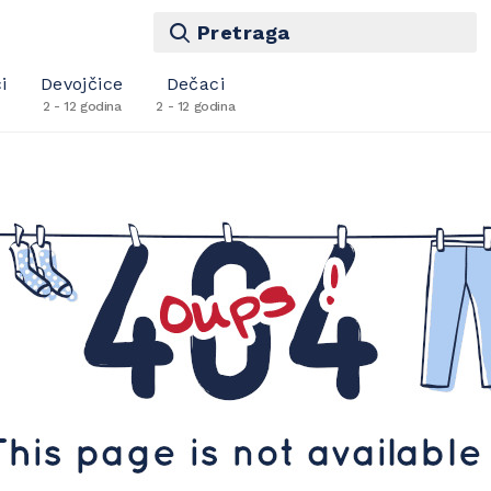
Pretraga
i
Devojčice
Dečaci
2 - 12 godina
2 - 12 godina